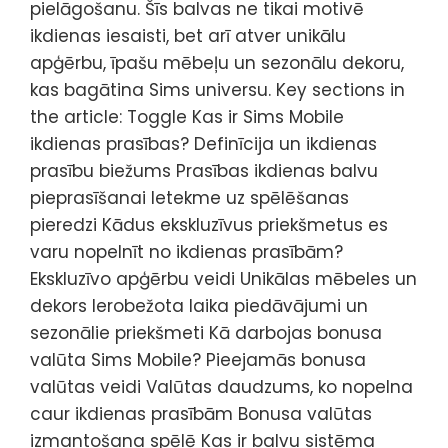
pielāgošanu. Šīs balvas ne tikai motivē
ikdienas iesaisti, bet arī atver unikālu
apģērbu, īpašu mēbeļu un sezonālu dekoru,
kas bagātina Sims universu. Key sections in
the article: Toggle Kas ir Sims Mobile
ikdienas prasības? Definīcija un ikdienas
prasību biežums Prasības ikdienas balvu
pieprasīšanai Ietekme uz spēlēšanas
pieredzi Kādus ekskluzīvus priekšmetus es
varu nopelnīt no ikdienas prasībām?
Ekskluzīvo apģērbu veidi Unikālas mēbeles un
dekors Ierobežota laika piedāvājumi un
sezonālie priekšmeti Kā darbojas bonusa
valūta Sims Mobile? Pieejamās bonusa
valūtas veidi Valūtas daudzums, ko nopelna
caur ikdienas prasībām Bonusa valūtas
izmantošana spēlē Kas ir balvu sistēma