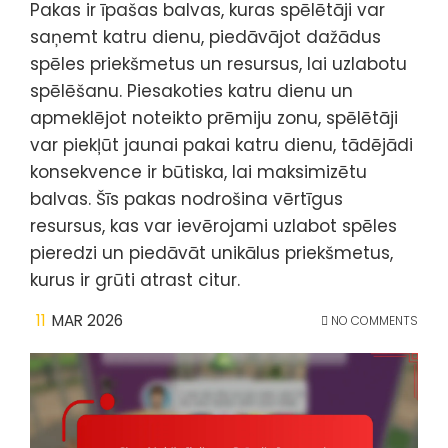
Pakas ir īpašas balvas, kuras spēlētāji var
saņemt katru dienu, piedāvājot dažādus
spēles priekšmetus un resursus, lai uzlabotu
spēlēšanu. Piesakoties katru dienu un
apmeklējot noteikto prēmiju zonu, spēlētāji
var piekļūt jaunai pakai katru dienu, tādējādi
konsekvence ir būtiska, lai maksimizētu
balvas. Šīs pakas nodrošina vērtīgus
resursus, kas var ievērojami uzlabot spēles
pieredzi un piedāvāt unikālus priekšmetus,
kurus ir grūti atrast citur.
11
MAR 2026
NO COMMENTS