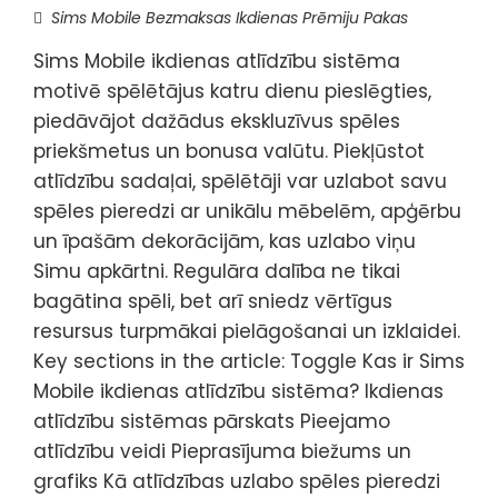
Sims Mobile Bezmaksas Ikdienas Prēmiju Pakas
Sims Mobile ikdienas atlīdzību sistēma
motivē spēlētājus katru dienu pieslēgties,
piedāvājot dažādus ekskluzīvus spēles
priekšmetus un bonusa valūtu. Piekļūstot
atlīdzību sadaļai, spēlētāji var uzlabot savu
spēles pieredzi ar unikālu mēbelēm, apģērbu
un īpašām dekorācijām, kas uzlabo viņu
Simu apkārtni. Regulāra dalība ne tikai
bagātina spēli, bet arī sniedz vērtīgus
resursus turpmākai pielāgošanai un izklaidei.
Key sections in the article: Toggle Kas ir Sims
Mobile ikdienas atlīdzību sistēma? Ikdienas
atlīdzību sistēmas pārskats Pieejamo
atlīdzību veidi Pieprasījuma biežums un
grafiks Kā atlīdzības uzlabo spēles pieredzi