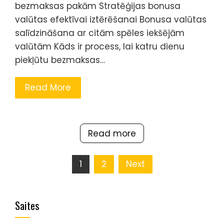
bezmaksas pakām Stratēģijas bonusa
valūtas efektīvai iztērēšanai Bonusa valūtas
salīdzināšana ar citām spēles iekšējām
valūtām Kāds ir process, lai katru dienu
piekļūtu bezmaksas…
Read More
Read more
Posts
1
2
Next
pagination
Saites