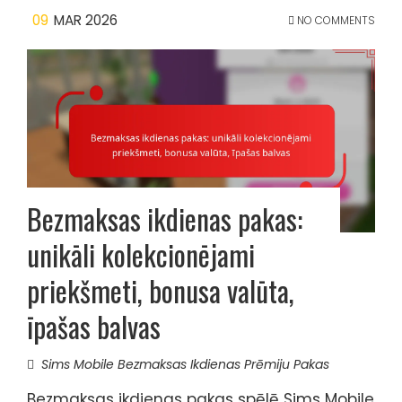
09
MAR 2026
NO COMMENTS
Bezmaksas ikdienas pakas:
unikāli kolekcionējami
priekšmeti, bonusa valūta,
īpašas balvas
Sims Mobile Bezmaksas Ikdienas Prēmiju Pakas
Bezmaksas ikdienas pakas spēlē Sims Mobile