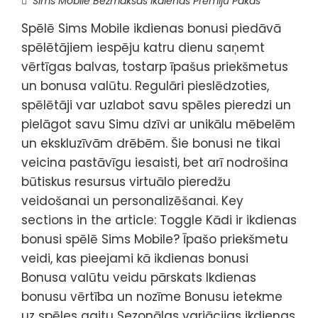
Sims Mobile Bezmaksas Ikdienas Prēmiju Pakas
Spēlē Sims Mobile ikdienas bonusi piedāvā
spēlētājiem iespēju katru dienu saņemt
vērtīgas balvas, tostarp īpašus priekšmetus
un bonusa valūtu. Regulāri pieslēdzoties,
spēlētāji var uzlabot savu spēles pieredzi un
pielāgot savu Simu dzīvi ar unikālu mēbelēm
un ekskluzīvām drēbēm. Šie bonusi ne tikai
veicina pastāvīgu iesaisti, bet arī nodrošina
būtiskus resursus virtuālo pieredžu
veidošanai un personalizēšanai. Key
sections in the article: Toggle Kādi ir ikdienas
bonusi spēlē Sims Mobile? Īpašo priekšmetu
veidi, kas pieejami kā ikdienas bonusi
Bonusa valūtu veidu pārskats Ikdienas
bonusu vērtība un nozīme Bonusu ietekme
uz spēles gaitu Sezonālas variācijas ikdienas