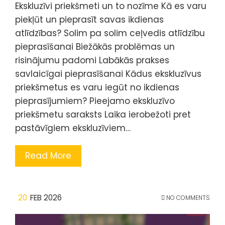
Ekskluzīvi priekšmeti un to nozīme Kā es varu
piekļūt un pieprasīt savas ikdienas
atlīdzības? Solim pa solim ceļvedis atlīdzību
pieprasīšanai Biežākās problēmas un
risinājumu padomi Labākās prakses
savlaicīgai pieprasīšanai Kādus ekskluzīvus
priekšmetus es varu iegūt no ikdienas
pieprasījumiem? Pieejamo ekskluzīvo
priekšmetu saraksts Laika ierobežoti pret
pastāvīgiem ekskluzīviem…
Read More
20
FEB 2026
NO COMMENTS