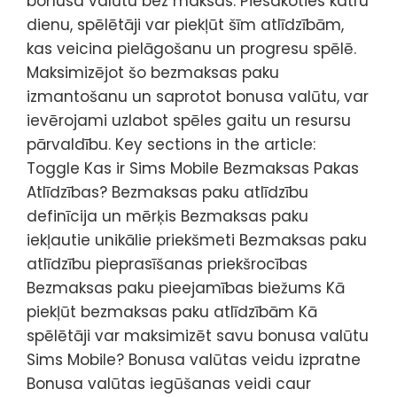
bonusa valūtu bez maksas. Piesakoties katru
dienu, spēlētāji var piekļūt šīm atlīdzībām,
kas veicina pielāgošanu un progresu spēlē.
Maksimizējot šo bezmaksas paku
izmantošanu un saprotot bonusa valūtu, var
ievērojami uzlabot spēles gaitu un resursu
pārvaldību. Key sections in the article:
Toggle Kas ir Sims Mobile Bezmaksas Pakas
Atlīdzības? Bezmaksas paku atlīdzību
definīcija un mērķis Bezmaksas paku
iekļautie unikālie priekšmeti Bezmaksas paku
atlīdzību pieprasīšanas priekšrocības
Bezmaksas paku pieejamības biežums Kā
piekļūt bezmaksas paku atlīdzībām Kā
spēlētāji var maksimizēt savu bonusa valūtu
Sims Mobile? Bonusa valūtas veidu izpratne
Bonusa valūtas iegūšanas veidi caur