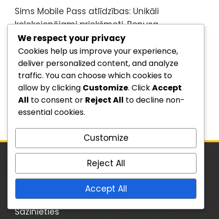
Sims Mobile Pass atlīdzības: Unikāli
kolekcionējami priekšmeti, Bonusa
priekšmeti, Piekļuve pasākumiem
We respect your privacy
Cookies help us improve your experience,
deliver personalized content, and analyze
Arhīvs
traffic. You can choose which cookies to
allow by clicking
Customize
. Click
Accept
March 2026
All
to consent or
Reject All
to decline non-
essential cookies.
February 2026
Customize
Reject All
JURIDISKĀ INFORMĀCIJA
Accept All
Lietotāja līgums
Sazinieties