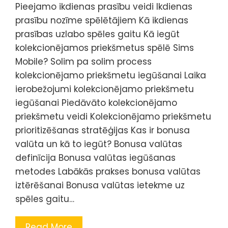
Pieejamo ikdienas prasību veidi Ikdienas
prasību nozīme spēlētājiem Kā ikdienas
prasības uzlabo spēles gaitu Kā iegūt
kolekcionējamos priekšmetus spēlē Sims
Mobile? Solim pa solim process
kolekcionējamo priekšmetu iegūšanai Laika
ierobežojumi kolekcionējamo priekšmetu
iegūšanai Piedāvāto kolekcionējamo
priekšmetu veidi Kolekcionējamo priekšmetu
prioritizēšanas stratēģijas Kas ir bonusa
valūta un kā to iegūt? Bonusa valūtas
definīcija Bonusa valūtas iegūšanas
metodes Labākās prakses bonusa valūtas
iztērēšanai Bonusa valūtas ietekme uz
spēles gaitu…
Read More