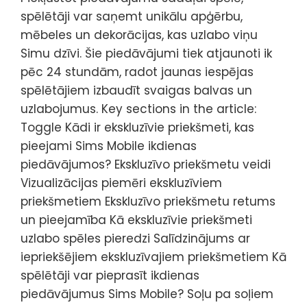
spēlētāji var saņemt unikālu apģērbu,
mēbeles un dekorācijas, kas uzlabo viņu
Simu dzīvi. Šie piedāvājumi tiek atjaunoti ik
pēc 24 stundām, radot jaunas iespējas
spēlētājiem izbaudīt svaigas balvas un
uzlabojumus. Key sections in the article:
Toggle Kādi ir ekskluzīvie priekšmeti, kas
pieejami Sims Mobile ikdienas
piedāvājumos? Ekskluzīvo priekšmetu veidi
Vizualizācijas piemēri ekskluzīviem
priekšmetiem Ekskluzīvo priekšmetu retums
un pieejamība Kā ekskluzīvie priekšmeti
uzlabo spēles pieredzi Salīdzinājums ar
iepriekšējiem ekskluzīvajiem priekšmetiem Kā
spēlētāji var pieprasīt ikdienas
piedāvājumus Sims Mobile? Soļu pa soļiem