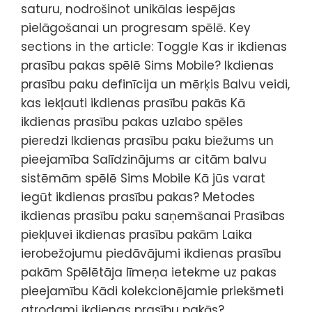
saturu, nodrošinot unikālas iespējas
pielāgošanai un progresam spēlē. Key
sections in the article: Toggle Kas ir ikdienas
prasību pakas spēlē Sims Mobile? Ikdienas
prasību paku definīcija un mērķis Balvu veidi,
kas iekļauti ikdienas prasību pakās Kā
ikdienas prasību pakas uzlabo spēles
pieredzi Ikdienas prasību paku biežums un
pieejamība Salīdzinājums ar citām balvu
sistēmām spēlē Sims Mobile Kā jūs varat
iegūt ikdienas prasību pakas? Metodes
ikdienas prasību paku saņemšanai Prasības
piekļuvei ikdienas prasību pakām Laika
ierobežojumu piedāvājumi ikdienas prasību
pakām Spēlētāja līmeņa ietekme uz pakas
pieejamību Kādi kolekcionējamie priekšmeti
atrodami ikdienas prasību pakās?