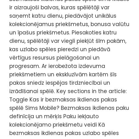
ir aizraujoši balvas, kuras spēlētāji var
saņemt katru dienu, piedāvājot unikālus
kolekcionējamus priekšmetus, bonusa valūtu
un īpašus priekšmetus. Piesakoties katru
dienu, spēlētāji var viegli piekļūt šīm pakām,
kas uzlabo spēles pieredzi un piedāvā
vērtīgus resursus pielāgošanai un
progresam. Ar ierobežota izdevuma
priekšmetiem un ekskluzīvām kartēm šīs
pakas sniedz iespējas tirdzniecībai un
izrādīšanai spēlē. Key sections in the article:
Toggle Kas ir bezmaksas ikdienas pakas
spēlē Sims Mobile? Bezmaksas ikdienas paku
definīcija un mērķis Paku iekļauto
kolekcionējamo priekšmetu veidi Kā
bezmaksas ikdienas pakas uzlabo spēles