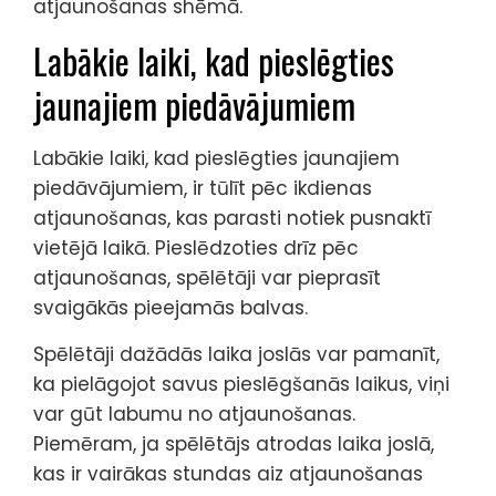
atjaunošanas shēmā.
Labākie laiki, kad pieslēgties
jaunajiem piedāvājumiem
Labākie laiki, kad pieslēgties jaunajiem
piedāvājumiem, ir tūlīt pēc ikdienas
atjaunošanas, kas parasti notiek pusnaktī
vietējā laikā. Pieslēdzoties drīz pēc
atjaunošanas, spēlētāji var pieprasīt
svaigākās pieejamās balvas.
Spēlētāji dažādās laika joslās var pamanīt,
ka pielāgojot savus pieslēgšanās laikus, viņi
var gūt labumu no atjaunošanas.
Piemēram, ja spēlētājs atrodas laika joslā,
kas ir vairākas stundas aiz atjaunošanas