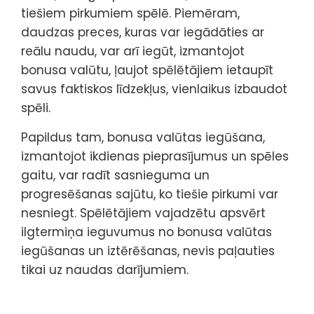
tiešiem pirkumiem spēlē. Piemēram,
daudzas preces, kuras var iegādāties ar
reālu naudu, var arī iegūt, izmantojot
bonusa valūtu, ļaujot spēlētājiem ietaupīt
savus faktiskos līdzekļus, vienlaikus izbaudot
spēli.
Papildus tam, bonusa valūtas iegūšana,
izmantojot ikdienas pieprasījumus un spēles
gaitu, var radīt sasnieguma un
progresēšanas sajūtu, ko tiešie pirkumi var
nesniegt. Spēlētājiem vajadzētu apsvērt
ilgtermiņa ieguvumus no bonusa valūtas
iegūšanas un iztērēšanas, nevis paļauties
tikai uz naudas darījumiem.