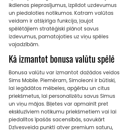
ikdienas pieprasījumus, izpildot uzdevumus
un piedaloties notikumos. Katram valūtas
veidam ir atšķirīga funkcija, ļaujot
spēlētājiem stratēģiski plānot savus
izdevumus, pamatojoties uz viņu spēles
vajadzībām.
Kā izmantot bonusa valūtu spēlē
Bonusa valūtu var izmantot dažādos veidos
Sims Mobile. Piemēram, Simoleoni ir būtiski,
lai iegādātos mēbeles, apģērbu un citus
priekšmetus, lai personalizētu savus Simus
un viņu mājas. Biļetes var apmainīt pret
ekskluzīviem notikumu priekšmetiem vai lai
piedalītos īpašās sacensībās, savukārt
Dzīvesveida punkti atver premium saturu,