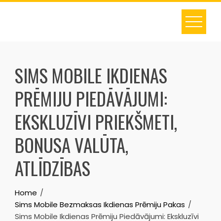
Skip
to
content
SIMS MOBILE IKDIENAS
PRĒMIJU PIEDĀVĀJUMI:
EKSKLUZĪVI PRIEKŠMETI,
BONUSA VALŪTA,
ATLĪDZĪBAS
Home
Sims Mobile Bezmaksas Ikdienas Prēmiju Pakas
Sims Mobile Ikdienas Prēmiju Piedāvājumi: Ekskluzīvi