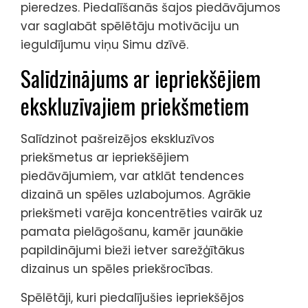
pieredzes. Piedalīšanās šajos piedāvājumos
var saglabāt spēlētāju motivāciju un
ieguldījumu viņu Simu dzīvē.
Salīdzinājums ar iepriekšējiem
ekskluzīvajiem priekšmetiem
Salīdzinot pašreizējos ekskluzīvos
priekšmetus ar iepriekšējiem
piedāvājumiem, var atklāt tendences
dizainā un spēles uzlabojumos. Agrākie
priekšmeti varēja koncentrēties vairāk uz
pamata pielāgošanu, kamēr jaunākie
papildinājumi bieži ietver sarežģītākus
dizainus un spēles priekšrocības.
Spēlētāji, kuri piedalījušies iepriekšējos