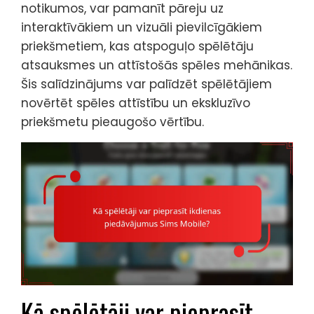
notikumos, var pamanīt pāreju uz
interaktīvākiem un vizuāli pievilcīgākiem
priekšmetiem, kas atspoguļo spēlētāju
atsauksmes un attīstošās spēles mehānikas.
Šis salīdzinājums var palīdzēt spēlētājiem
novērtēt spēles attīstību un ekskluzīvo
priekšmetu pieaugošo vērtību.
Kā spēlētāji var pieprasīt