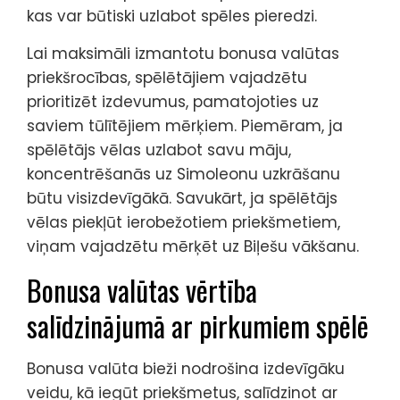
kas var būtiski uzlabot spēles pieredzi.
Lai maksimāli izmantotu bonusa valūtas
priekšrocības, spēlētājiem vajadzētu
prioritizēt izdevumus, pamatojoties uz
saviem tūlītējiem mērķiem. Piemēram, ja
spēlētājs vēlas uzlabot savu māju,
koncentrēšanās uz Simoleonu uzkrāšanu
būtu visizdevīgākā. Savukārt, ja spēlētājs
vēlas piekļūt ierobežotiem priekšmetiem,
viņam vajadzētu mērķēt uz Biļešu vākšanu.
Bonusa valūtas vērtība
salīdzinājumā ar pirkumiem spēlē
Bonusa valūta bieži nodrošina izdevīgāku
veidu, kā iegūt priekšmetus, salīdzinot ar