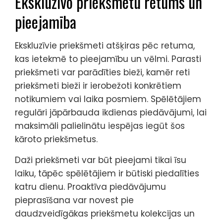
Ekskluzīvo priekšmetu retums un
pieejamība
Ekskluzīvie priekšmeti atšķiras pēc retuma,
kas ietekmē to pieejamību un vēlmi. Parasti
priekšmeti var parādīties bieži, kamēr reti
priekšmeti bieži ir ierobežoti konkrētiem
notikumiem vai laika posmiem. Spēlētājiem
regulāri jāpārbauda ikdienas piedāvājumi, lai
maksimāli palielinātu iespējas iegūt šos
kāroto priekšmetus.
Daži priekšmeti var būt pieejami tikai īsu
laiku, tāpēc spēlētājiem ir būtiski piedalīties
katru dienu. Proaktīva piedāvājumu
pieprasīšana var novest pie
daudzveidīgākas priekšmetu kolekcijas un