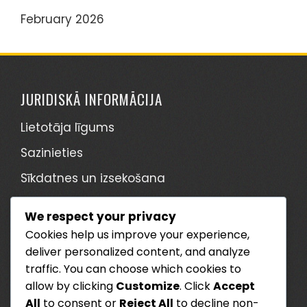
February 2026
JURIDISKĀ INFORMĀCIJA
Lietotāja līgums
Sazinieties
Sīkdatnes un izsekošana
Datu aizsardzības politika
We respect your privacy
Par
Cookies help us improve your experience,
deliver personalized content, and analyze
KATEGORIJAS
traffic. You can choose which cookies to
allow by clicking
Customize
. Click
Accept
Sims Mobile Bezmaksas Ikdienas Prēmiju
All
to consent or
Reject All
to decline non-