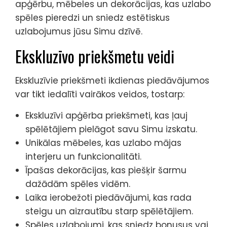
apģērbu, mēbeles un dekorācijas, kas uzlabo
spēles pieredzi un sniedz estētiskus
uzlabojumus jūsu Simu dzīvē.
Ekskluzīvo priekšmetu veidi
Ekskluzīvie priekšmeti ikdienas piedāvājumos
var tikt iedalīti vairākos veidos, tostarp:
Ekskluzīvi apģērba priekšmeti, kas ļauj
spēlētājiem pielāgot savu Simu izskatu.
Unikālas mēbeles, kas uzlabo mājas
interjeru un funkcionalitāti.
Īpašas dekorācijas, kas piešķir šarmu
dažādām spēles vidēm.
Laika ierobežoti piedāvājumi, kas rada
steigu un aizrautību starp spēlētājiem.
Spēles uzlabojumi, kas sniedz bonusus vai