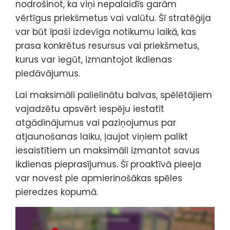
nodrošinot, ka viņi nepalaidīs garām
vērtīgus priekšmetus vai valūtu. Šī stratēģija
var būt īpaši izdevīga notikumu laikā, kas
prasa konkrētus resursus vai priekšmetus,
kurus var iegūt, izmantojot ikdienas
piedāvājumus.
Lai maksimāli palielinātu balvas, spēlētājiem
vajadzētu apsvērt iespēju iestatīt
atgādinājumus vai paziņojumus par
atjaunošanas laiku, ļaujot viņiem palikt
iesaistītiem un maksimāli izmantot savus
ikdienas pieprasījumus. Šī proaktīvā pieeja
var novest pie apmierinošākas spēles
pieredzes kopumā.