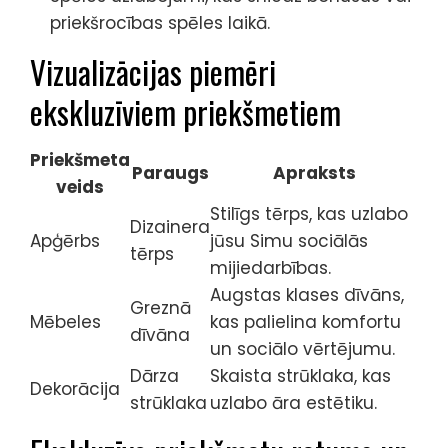
priekšrocības spēles laikā.
Vizualizācijas piemēri
ekskluzīviem priekšmetiem
Priekšmeta
Paraugs
Apraksts
veids
Stilīgs tērps, kas uzlabo
Dizainera
Apģērbs
jūsu Simu sociālās
tērps
mijiedarbības.
Augstas klases dīvāns,
Greznā
Mēbeles
kas palielina komfortu
dīvāna
un sociālo vērtējumu.
Dārza
Skaista strūklaka, kas
Dekorācija
strūklaka
uzlabo āra estētiku.