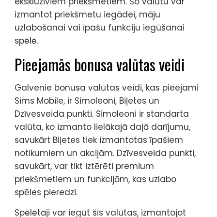
ekskluzīviem priekšmetiem. Šo valūtu var
izmantot priekšmetu iegādei, māju
uzlabošanai vai īpašu funkciju iegūšanai
spēlē.
Pieejamās bonusa valūtas veidi
Galvenie bonusa valūtas veidi, kas pieejami
Sims Mobile, ir Simoleoni, Biļetes un
Dzīvesveida punkti. Simoleoni ir standarta
valūta, ko izmanto lielākajā daļā darījumu,
savukārt Biļetes tiek izmantotas īpašiem
notikumiem un akcijām. Dzīvesveida punkti,
savukārt, var tikt iztērēti premium
priekšmetiem un funkcijām, kas uzlabo
spēles pieredzi.
Spēlētāji var iegūt šīs valūtas, izmantojot