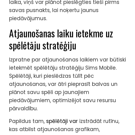
laika, viņš var plānot pieslēgties tieši pirms
savas pusnakts, lai noķertu jaunus
piedāvājumus.
Atjaunošanas laiku ietekme uz
spēlētāju stratēģiju
Izpratne par atjaunošanas laikiem var būtiski
ietekmēt spēlētāju stratēģiju Sims Mobile.
Spēlētāji, kuri pieslēdzas tūlīt pēc
atjaunošanas, var ātri pieprasīt balvas un
plānot savu spēli ap jaunajiem
piedāvājumiem, optimizējot savu resursu
pārvaldību.
Papildus tam,
spēlētāji var
izstrādāt rutīnu,
kas atbilst atjaunošanas grafikam,