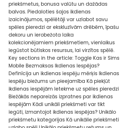
priekšmetus, bonusa valūtu un dažādas
balvas. Piedaloties šajos ikdienas
izaicinājumos, spēlētāji var uzlabot savu
spēles pieredzi ar ekskluzīvām drēbēm, īpašu
dekoru un ierobežota laika
kolekcionējamiem priekšmetiem, vienlaikus
iegūstot būtiskos resursus, lai virzītos spēlē.
Key sections in the article: Toggle Kas ir Sims
Mobile Bezmaksas Ikdienas Iespējas?
Definīcija un ikdienas iespēju mērķis Ikdienas
iespēju biežums un pieejamība Kā piekļūt
ikdienas iespējām Ietekme uz spēles pieredzi
Biežākās nepareizās izpratnes par ikdienas
iespējām Kādi unikāli priekšmeti var tikt
iegūti, izmantojot ikdienas iespējas? Unikālo
priekšmetu kategorijas Kā unikālie priekšmeti
uzlabo spēli Unikālo priekšmetu retums un