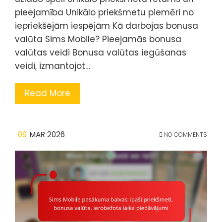
pieejamība Unikālo priekšmetu piemēri no
iepriekšējām iespējām Kā darbojas bonusa
valūta Sims Mobile? Pieejamās bonusa
valūtas veidi Bonusa valūtas iegūšanas
veidi, izmantojot…
Read More
09
MAR 2026
NO COMMENTS