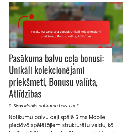
Pasākuma balvu ceļa bonusi:
Unikāli kolekcionējami
priekšmeti, Bonusu valūta,
Atlīdzības
Sims Mobile notikumu balvu ceļi
Notikumu balvu ceļi spēlē Sims Mobile
piedāvā spēlētājiem strukturētu veidu, kā