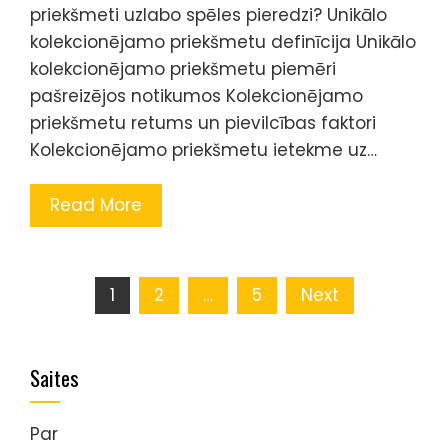
priekšmeti uzlabo spēles pieredzi? Unikālo
kolekcionējamo priekšmetu definīcija Unikālo
kolekcionējamo priekšmetu piemēri
pašreizējos notikumos Kolekcionējamo
priekšmetu retums un pievilcības faktori
Kolekcionējamo priekšmetu ietekme uz…
Read More
Posts
1
2
…
5
Next
pagination
Saites
Par