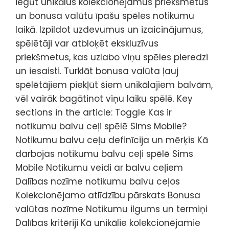
iegūt unikālus kolekcionējamus priekšmetus
un bonusa valūtu īpašu spēles notikumu
laikā. Izpildot uzdevumus un izaicinājumus,
spēlētāji var atbloķēt ekskluzīvus
priekšmetus, kas uzlabo viņu spēles pieredzi
un iesaisti. Turklāt bonusa valūta ļauj
spēlētājiem piekļūt šiem unikālajiem balvām,
vēl vairāk bagātinot viņu laiku spēlē. Key
sections in the article: Toggle Kas ir
notikumu balvu ceļi spēlē Sims Mobile?
Notikumu balvu ceļu definīcija un mērķis Kā
darbojas notikumu balvu ceļi spēlē Sims
Mobile Notikumu veidi ar balvu ceļiem
Dalības nozīme notikumu balvu ceļos
Kolekcionējamo atlīdzību pārskats Bonusa
valūtas nozīme Notikumu ilgums un termiņi
Dalības kritēriji Kā unikālie kolekcionējamie