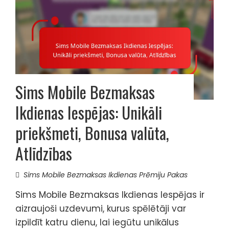
Sims Mobile Bezmaksas
Ikdienas Iespējas: Unikāli
priekšmeti, Bonusa valūta,
Atlīdzības
Sims Mobile Bezmaksas Ikdienas Prēmiju Pakas
Sims Mobile Bezmaksas Ikdienas Iespējas ir
aizraujoši uzdevumi, kurus spēlētāji var
izpildīt katru dienu, lai iegūtu unikālus