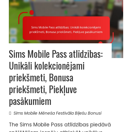
Sims Mobile Pass atlīdzības:
Unikāli kolekcionējami
priekšmeti, Bonusa
priekšmeti, Piekļuve
pasākumiem
Sims Mobile Mēneša Festivāla Biļešu Bonusi
The Sims Mobile Pass atlīdzības piedāvā