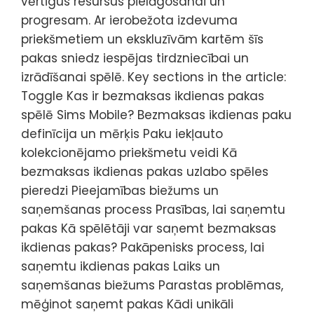
vērtīgus resursus pielāgošanai un
progresam. Ar ierobežota izdevuma
priekšmetiem un ekskluzīvām kartēm šīs
pakas sniedz iespējas tirdzniecībai un
izrādīšanai spēlē. Key sections in the article:
Toggle Kas ir bezmaksas ikdienas pakas
spēlē Sims Mobile? Bezmaksas ikdienas paku
definīcija un mērķis Paku iekļauto
kolekcionējamo priekšmetu veidi Kā
bezmaksas ikdienas pakas uzlabo spēles
pieredzi Pieejamības biežums un
saņemšanas process Prasības, lai saņemtu
pakas Kā spēlētāji var saņemt bezmaksas
ikdienas pakas? Pakāpenisks process, lai
saņemtu ikdienas pakas Laiks un
saņemšanas biežums Parastas problēmas,
mēģinot saņemt pakas Kādi unikāli