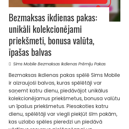
Bezmaksas ikdienas pakas:
unikāli kolekcionējami
priekšmeti, bonusa valūta,
īpašas balvas
Sims Mobile Bezmaksas Ikdienas Prēmiju Pakas
Bezmaksas ikdienas pakas spēlē Sims Mobile
ir aizraujoši balvas, kuras spēlētāji var
saņemt katru dienu, piedāvājot unikālus
kolekcionējamus priekšmetus, bonusa valūtu
un īpašus priekšmetus. Piesakoties katru
dienu, spēlētāji var viegli piekļūt šīm pakām,
kas uzlabo spēles pieredzi un piedāvā