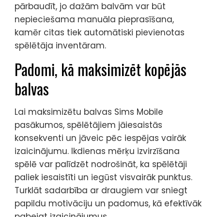
pārbaudīt, jo dažām balvām var būt
nepieciešama manuāla pieprasīšana,
kamēr citas tiek automātiski pievienotas
spēlētāja inventāram.
Padomi, kā maksimizēt kopējās
balvas
Lai maksimizētu balvas Sims Mobile
pasākumos, spēlētājiem jāiesaistās
konsekventi un jāveic pēc iespējas vairāk
izaicinājumu. Ikdienas mērķu izvirzīšana
spēlē var palīdzēt nodrošināt, ka spēlētāji
paliek iesaistīti un iegūst visvairāk punktus.
Turklāt sadarbība ar draugiem var sniegt
papildu motivāciju un padomus, kā efektīvāk
pabeigt izaicinājumus.