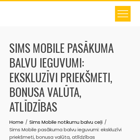
Skip
to
content
SIMS MOBILE PASĀKUMA
BALVU IEGUVUMI:
EKSKLUZĪVI PRIEKŠMETI,
BONUSA VALŪTA,
ATLĪDZĪBAS
Home
Sims Mobile notikumu balvu ceļi
Sims Mobile pasākuma balvu ieguvumi: ekskluzīvi
priekšmeti, bonusa valūta, atlīdzības