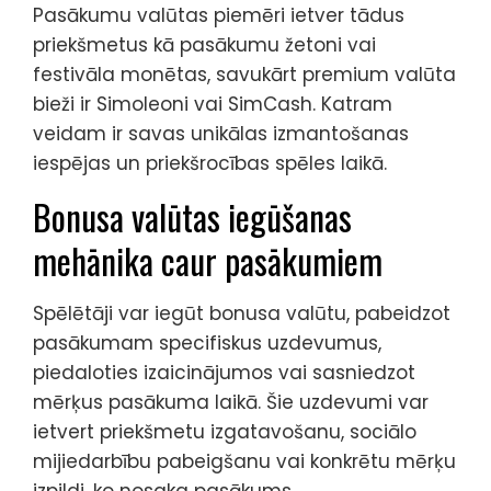
Pasākumu valūtas piemēri ietver tādus
priekšmetus kā pasākumu žetoni vai
festivāla monētas, savukārt premium valūta
bieži ir Simoleoni vai SimCash. Katram
veidam ir savas unikālas izmantošanas
iespējas un priekšrocības spēles laikā.
Bonusa valūtas iegūšanas
mehānika caur pasākumiem
Spēlētāji var iegūt bonusa valūtu, pabeidzot
pasākumam specifiskus uzdevumus,
piedaloties izaicinājumos vai sasniedzot
mērķus pasākuma laikā. Šie uzdevumi var
ietvert priekšmetu izgatavošanu, sociālo
mijiedarbību pabeigšanu vai konkrētu mērķu
izpildi, ko nosaka pasākums.