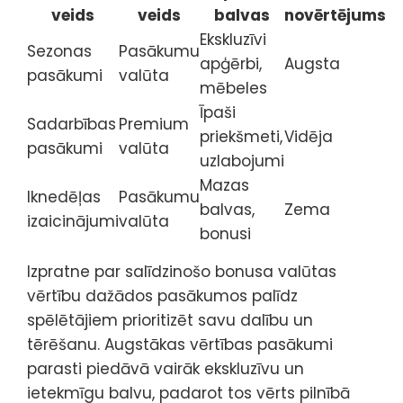
veids
veids
balvas
novērtējums
Ekskluzīvi
Sezonas
Pasākumu
apģērbi,
Augsta
pasākumi
valūta
mēbeles
Īpaši
Sadarbības
Premium
priekšmeti,
Vidēja
pasākumi
valūta
uzlabojumi
Mazas
Iknedēļas
Pasākumu
balvas,
Zema
izaicinājumi
valūta
bonusi
Izpratne par salīdzinošo bonusa valūtas
vērtību dažādos pasākumos palīdz
spēlētājiem prioritizēt savu dalību un
tērēšanu. Augstākas vērtības pasākumi
parasti piedāvā vairāk ekskluzīvu un
ietekmīgu balvu, padarot tos vērts pilnībā