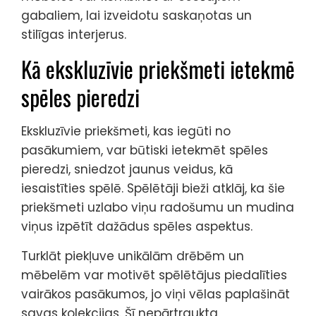
gabaliem, lai izveidotu saskaņotas un
stilīgas interjerus.
Kā ekskluzīvie priekšmeti ietekmē
spēles pieredzi
Ekskluzīvie priekšmeti, kas iegūti no
pasākumiem, var būtiski ietekmēt spēles
pieredzi, sniedzot jaunus veidus, kā
iesaistīties spēlē. Spēlētāji bieži atklāj, ka šie
priekšmeti uzlabo viņu radošumu un mudina
viņus izpētīt dažādus spēles aspektus.
Turklāt piekļuve unikālām drēbēm un
mēbelēm var motivēt spēlētājus piedalīties
vairākos pasākumos, jo viņi vēlas paplašināt
savas kolekcijas. Šī nepārtraukta