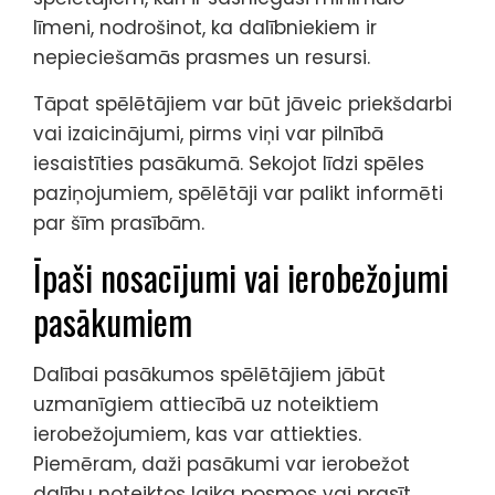
līmeni, nodrošinot, ka dalībniekiem ir
nepieciešamās prasmes un resursi.
Tāpat spēlētājiem var būt jāveic priekšdarbi
vai izaicinājumi, pirms viņi var pilnībā
iesaistīties pasākumā. Sekojot līdzi spēles
paziņojumiem, spēlētāji var palikt informēti
par šīm prasībām.
Īpaši nosacījumi vai ierobežojumi
pasākumiem
Dalībai pasākumos spēlētājiem jābūt
uzmanīgiem attiecībā uz noteiktiem
ierobežojumiem, kas var attiekties.
Piemēram, daži pasākumi var ierobežot
dalību noteiktos laika posmos vai prasīt