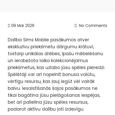
09
Mar 2026
No Comments
Dalība Sims Mobile pasākumos atver
ekskluzīvu priekšmetu dārgumu krātuvi,
tostarp unikālas drēbes, īpašu mēbelēšanu
un ierobežota laika kolekcionējamus
priekšmetus, kas uzlabo jūsu spēles pieredzi.
Spēlētāji var arī nopelnīt bonusa valūtu,
vērtīgu resursu, kas ļauj iegūt vēl vairāk
balvu. Iesaistīšanās šajos pasākumos ne
tikai bagātina jūsu pielāgošanas iespējas,
bet arī palielina jūsu spēles resursus,
padarot aktīvu dalību ļoti izdevīgu.