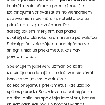
konkrētu izaicinājumu pabeigšanu. Šie
izaicinājumi var svārstīties no vienkāršiem
uzdevumiem, piemēram, noteikta skaita
priekšmetu izgatavošanas, līdz
sarežģītākiem mērķiem, kas prasa
stratēģisku plānošanu un resursu pārvaldību.
Sekmīga šo izaicinājumu pabeigšana var
sniegt unikālus priekšmetus, kas nav
pieejami citur.
Spēlētājiem jāpievērš uzmanība katra
izaicinājuma detaļām, jo daži var piedāvāt
bonusa valūtu vai ekskluzīvus
kolekcionējamus priekšmetus, kas uzlabo
spēles pieredzi. Šo uzdevumu pabeigšana
ne tikai palielina spēlētāja inventāru, bet arī
sniedz sasnieguma un progresēšanas