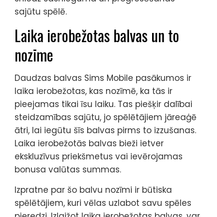
sajūtu spēlē.
Laika ierobežotas balvas un to
nozīme
Daudzas balvas Sims Mobile pasākumos ir
laika ierobežotas, kas nozīmē, ka tās ir
pieejamas tikai īsu laiku. Tas piešķir dalībai
steidzamības sajūtu, jo spēlētājiem jāreaģē
ātri, lai iegūtu šīs balvas pirms to izzušanas.
Laika ierobežotās balvas bieži ietver
ekskluzīvus priekšmetus vai ievērojamas
bonusa valūtas summas.
Izpratne par šo balvu nozīmi ir būtiska
spēlētājiem, kuri vēlas uzlabot savu spēles
pieredzi. Izlaižot laika ierobežotas balvas, var