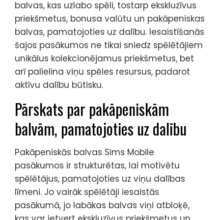
balvas, kas uzlabo spēli, tostarp ekskluzīvus
priekšmetus, bonusa valūtu un pakāpeniskas
balvas, pamatojoties uz dalību. Iesaistīšanās
šajos pasākumos ne tikai sniedz spēlētājiem
unikālus kolekcionējamus priekšmetus, bet
arī palielina viņu spēles resursus, padarot
aktīvu dalību būtisku.
Pārskats par pakāpeniskām
balvām, pamatojoties uz dalību
Pakāpeniskās balvas Sims Mobile
pasākumos ir strukturētas, lai motivētu
spēlētājus, pamatojoties uz viņu dalības
līmeni. Jo vairāk spēlētāji iesaistās
pasākumā, jo labākas balvas viņi atbloķē,
kas var ietvert ekskluzīvus priekšmetus un