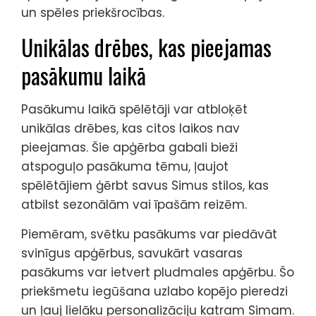
un spēles priekšrocības.
Unikālas drēbes, kas pieejamas
pasākumu laikā
Pasākumu laikā spēlētāji var atbloķēt
unikālas drēbes, kas citos laikos nav
pieejamas. Šie apģērba gabali bieži
atspoguļo pasākuma tēmu, ļaujot
spēlētājiem ģērbt savus Simus stilos, kas
atbilst sezonālām vai īpašām reizēm.
Piemēram, svētku pasākums var piedāvāt
svinīgus apģērbus, savukārt vasaras
pasākums var ietvert pludmales apģērbu. Šo
priekšmetu iegūšana uzlabo kopējo pieredzi
un ļauj lielāku personalizāciju katram Simam.