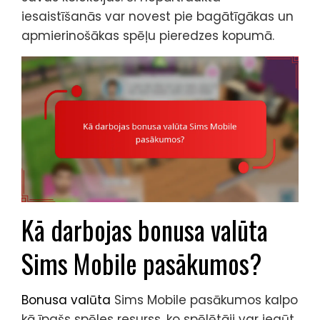
iesaistīšanās var novest pie bagātīgākas un
apmierinošākas spēļu pieredzes kopumā.
Kā darbojas bonusa valūta
Sims Mobile pasākumos?
Bonusa valūta
Sims Mobile pasākumos kalpo
kā īpašs spēles resurss, ko spēlētāji var iegūt