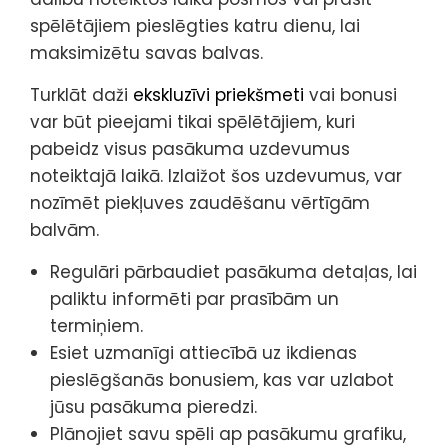
spēlētājiem pieslēgties katru dienu, lai
maksimizētu savas balvas.
Turklāt daži
ekskluzīvi priekšmeti
vai bonusi
var būt pieejami tikai spēlētājiem, kuri
pabeidz visus pasākuma uzdevumus
noteiktajā laikā. Izlaižot šos uzdevumus, var
nozīmēt piekļuves zaudēšanu vērtīgām
balvām.
Regulāri pārbaudiet pasākuma detaļas, lai
paliktu informēti par prasībām un
termiņiem.
Esiet uzmanīgi attiecībā uz ikdienas
pieslēgšanās bonusiem, kas var uzlabot
jūsu pasākuma pieredzi.
Plānojiet savu spēli ap pasākumu grafiku,