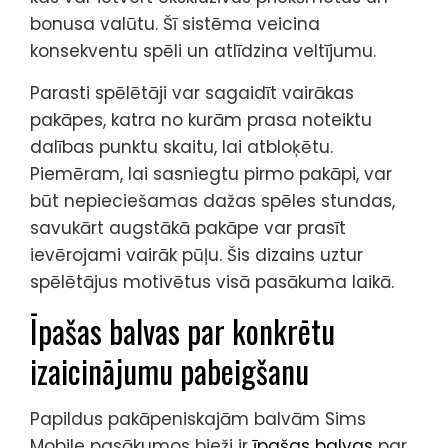
bonusa valūtu. Šī sistēma veicina
konsekventu spēli un atlīdzina veltījumu.
Parasti spēlētāji var sagaidīt vairākas
pakāpes, katra no kurām prasa noteiktu
dalības punktu skaitu, lai atbloķētu.
Piemēram, lai sasniegtu pirmo pakāpi, var
būt nepieciešamas dažas spēles stundas,
savukārt augstākā pakāpe var prasīt
ievērojami vairāk pūļu. Šis dizains uztur
spēlētājus motivētus visā pasākuma laikā.
Īpašas balvas par konkrētu
izaicinājumu pabeigšanu
Papildus pakāpeniskajām balvām Sims
Mobile pasākumos bieži ir
īpašas balvas
par