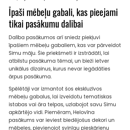
Īpaši mēbeļu gabali, kas pieejami
tikai pasākumu dalībai
Dalība pasākumos arī sniedz piekļuvi
īpašiem mēbeļu gabaliem, kas var pārveidot
Simu māju. Šie priekšmeti ir izstrādāti, lai
atbilstu pasākuma tēmai, un bieži ietver
unikālus dizainus, kurus nevar iegādāties
ārpus pasākuma.
Spēlētāji var izmantot šos ekskluzīvos
mēbeļu gabalus, lai izveidotu tematiskas
istabas vai āra telpas, uzlabojot savu Simu
apkārtējo vidi. Piemēram, Helovīna
pasākums var ieviest biedējošus dekori un
mēbeles, pievienojot svinīgu pieskārienu