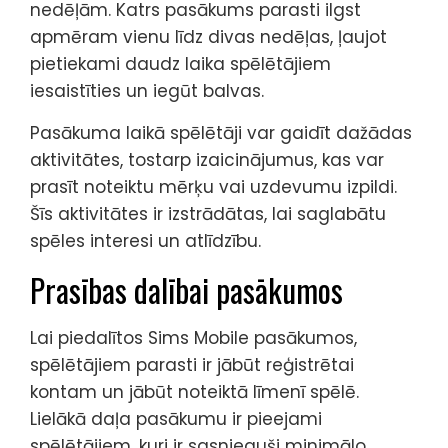
nedēļām. Katrs pasākums parasti ilgst
apmēram vienu līdz divas nedēļas, ļaujot
pietiekami daudz laika spēlētājiem
iesaistīties un iegūt balvas.
Pasākuma laikā spēlētāji var gaidīt dažādas
aktivitātes, tostarp izaicinājumus, kas var
prasīt noteiktu mērķu vai uzdevumu izpildi.
Šīs aktivitātes ir izstrādātas, lai saglabātu
spēles interesi un atlīdzību.
Prasības dalībai pasākumos
Lai piedalītos Sims Mobile pasākumos,
spēlētājiem parasti ir jābūt reģistrētai
kontam un jābūt noteiktā līmenī spēlē.
Lielākā daļa pasākumu ir pieejami
spēlētājiem, kuri ir sasnieguši minimālo