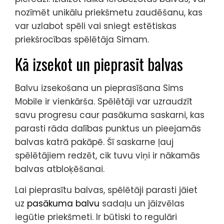
nozīmēt unikālu priekšmetu zaudēšanu, kas
var uzlabot spēli vai sniegt estētiskas
priekšrocības spēlētāja Simam.
Kā izsekot un pieprasīt balvas
Balvu izsekošana un pieprasīšana Sims
Mobile ir vienkārša. Spēlētāji var uzraudzīt
savu progresu caur pasākuma saskarni, kas
parasti rāda dalības punktus un pieejamās
balvas katrā pakāpē. Šī saskarne ļauj
spēlētājiem redzēt, cik tuvu viņi ir nākamās
balvas atbloķēšanai.
Lai pieprasītu balvas, spēlētāji parasti jāiet
uz
pasākuma balvu
sadaļu un jāizvēlas
iegūtie priekšmeti. Ir būtiski to regulāri