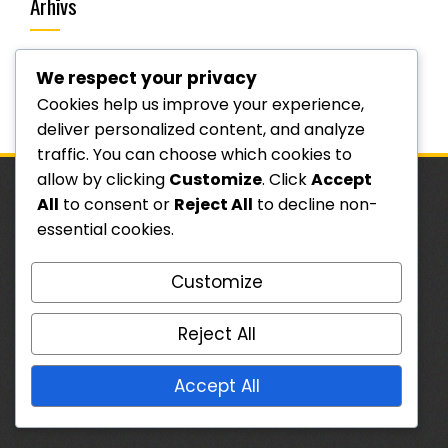
Arhīvs
March 2026
We respect your privacy
February 2026
Cookies help us improve your experience,
deliver personalized content, and analyze
traffic. You can choose which cookies to
allow by clicking
Customize
. Click
Accept
All
to consent or
Reject All
to decline non-
JURIDISKĀ INFORMĀCIJA
essential cookies.
Lietotāja līgums
Customize
Sazinieties
Reject All
Sīkdatnes un izsekošana
Datu aizsardzības politika
Accept All
Par