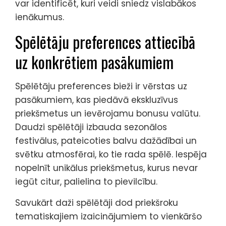
var identificēt, kuri veidi sniedz vislabākos
ienākumus.
Spēlētāju preferences attiecībā
uz konkrētiem pasākumiem
Spēlētāju preferences bieži ir vērstas uz
pasākumiem, kas piedāvā ekskluzīvus
priekšmetus un ievērojamu bonusu valūtu.
Daudzi spēlētāji izbauda sezonālos
festivālus, pateicoties balvu dažādībai un
svētku atmosfērai, ko tie rada spēlē. Iespēja
nopelnīt unikālus priekšmetus, kurus nevar
iegūt citur, palielina to pievilcību.
Savukārt daži spēlētāji dod priekšroku
tematiskajiem izaicinājumiem to vienkāršo