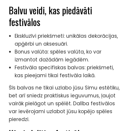
Balvu veidi, kas piedāvāti
festivālos
Ekskluzīvi priekšmeti: unikālas dekorācijas,
apģērbi un aksesuāri.
Bonus valūta: spēles valūta, ko var
izmantot dažādām iegādēm.
Festivāla specifiskas balvas: priekšmeti,
kas pieejami tikai festivāla laikā.
Šīs balvas ne tikai uzlabo jūsu Simu estētiku,
bet arī sniedz praktiskus ieguvumus, ļaujot
vairāk pielāgot un spēlēt. Dalība festivālos
var ievērojami uzlabot jūsu kopējo spēles
pieredzi.