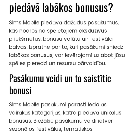
piedāvā labākos bonusus?
Sims Mobile piedāvā dažādus pasākumus,
kas nodrošina spēlētājiem ekskluzīvus
priekšmetus, bonusu valūtu un festivāla
balvas. Izpratne par to, kuri pasākumi sniedz
labākos bonusus, var ievērojami uzlabot jūsu
spēles pieredzi un resursu pārvaldību.
Pasākumu veidi un to saistītie
bonusi
Sims Mobile pasākumi parasti iedalās
vairākās kategorijās, katra piedāvā unikālus
bonusus. Biežākie pasākumu veidi ietver
sezonālos festivālus, tematiskos