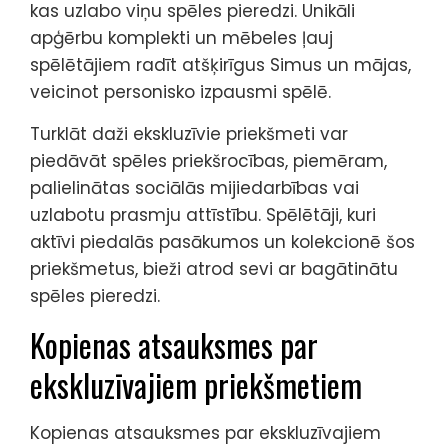
kas uzlabo viņu spēles pieredzi. Unikāli
apģērbu komplekti un mēbeles ļauj
spēlētājiem radīt atšķirīgus Simus un mājas,
veicinot personisko izpausmi spēlē.
Turklāt daži ekskluzīvie priekšmeti var
piedāvāt spēles priekšrocības, piemēram,
palielinātas sociālās mijiedarbības vai
uzlabotu prasmju attīstību. Spēlētāji, kuri
aktīvi piedalās pasākumos un kolekcionē šos
priekšmetus, bieži atrod sevi ar bagātinātu
spēles pieredzi.
Kopienas atsauksmes par
ekskluzīvajiem priekšmetiem
Kopienas atsauksmes par ekskluzīvajiem