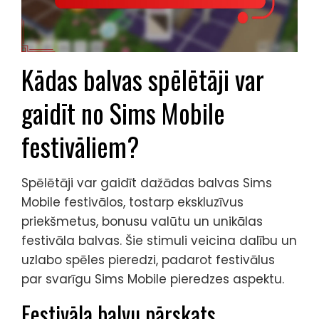
Kādas balvas spēlētāji var
gaidīt no Sims Mobile
festivāliem?
Spēlētāji var gaidīt dažādas balvas Sims
Mobile festivālos, tostarp ekskluzīvus
priekšmetus, bonusu valūtu un unikālas
festivāla balvas. Šie stimuli veicina dalību un
uzlabo spēles pieredzi, padarot festivālus
par svarīgu Sims Mobile pieredzes aspektu.
Festivāla balvu pārskats