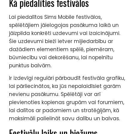
Kā piedalīties festivālos
Lai piedalītos Sims Mobile festivālos,
spēlētājiem jāielogojas pasākuma laikā un
jāizpilda konkrēti uzdevumi vai izaicinājumi.
Šie uzdevumi bieži ietver mijiedarbību ar
dažādiem elementiem spēlē, piemēram,
būvniecību vai dekorēšanu, lai nopelnītu
punktus balvām.
Ir izdevīgi regulāri pārbaudīt festivāla grafiku,
lai pārliecinātos, ka jūs nepalaidīsiet garām
nevienu pasākumu. Spēlētāji var arī
pievienoties kopienas grupām vai forumiem,
lai dalītos ar padomiem un stratēģijām, kā
maksimāli palielināt savu dalību un balvas.
Festivālu laiks un biežums