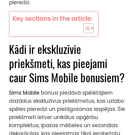
pieredzi.
Key sections in the article:
Kādi ir ekskluzīvie
priekšmeti, kas pieejami
caur Sims Mobile bonusiem?
Sims Mobile
bonusi piedāvā spēlētājiem
dažādus ekskluzīvus priekšmetus, kas uzlabo
spēles pieredzi un pielāgošanas iespējas. Šie
priekšmeti ietver unikālus apģērbu
komplektus, īpašas mēbeles un sezonālas
dekorācijas, kas pieejamas tikai ierobežotu