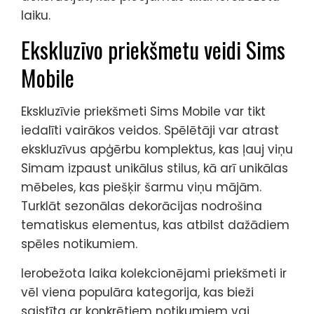
laiku.
Ekskluzīvo priekšmetu veidi Sims
Mobile
Ekskluzīvie priekšmeti Sims Mobile var tikt
iedalīti vairākos veidos. Spēlētāji var atrast
ekskluzīvus apģērbu komplektus, kas ļauj viņu
Simam izpaust unikālus stilus, kā arī unikālas
mēbeles, kas piešķir šarmu viņu mājām.
Turklāt sezonālas dekorācijas nodrošina
tematiskus elementus, kas atbilst dažādiem
spēles notikumiem.
Ierobežota laika kolekcionējami priekšmeti ir
vēl viena populāra kategorija, kas bieži
saistīta ar konkrētiem notikumiem vai