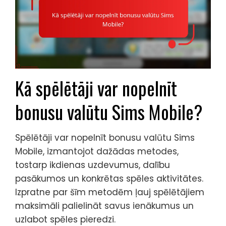
Kā spēlētāji var nopelnīt
bonusu valūtu Sims Mobile?
Spēlētāji var nopelnīt bonusu valūtu Sims
Mobile, izmantojot dažādas metodes,
tostarp ikdienas uzdevumus, dalību
pasākumos un konkrētas spēles aktivitātes.
Izpratne par šīm metodēm ļauj spēlētājiem
maksimāli palielināt savus ienākumus un
uzlabot spēles pieredzi.