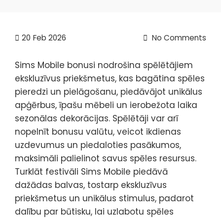
20
Feb 2026
No Comments
Sims Mobile bonusi nodrošina spēlētājiem
ekskluzīvus priekšmetus, kas bagātina spēles
pieredzi un pielāgošanu, piedāvājot unikālus
apģērbus, īpašu mēbeli un ierobežota laika
sezonālas dekorācijas. Spēlētāji var arī
nopelnīt bonusu valūtu, veicot ikdienas
uzdevumus un piedaloties pasākumos,
maksimāli palielinot savus spēles resursus.
Turklāt festivāli Sims Mobile piedāvā
dažādas balvas, tostarp ekskluzīvus
priekšmetus un unikālus stimulus, padarot
dalību par būtisku, lai uzlabotu spēles