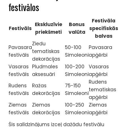
festivālos
Festivāla
Ekskluzīvie
Bonus
Festivāls
specifiskās
priekšmeti
valūta
balvas
Ziedu
Pavasara
50-100
Pavasara
tematiskas
festivāls
Simoleoni
apģērbi
dekorācijas
Vasaras
Pludmales
100-200
Vasaras
festivāls
aksesuāri
Simoleoni
apģērbi
Rudens
Rudens
Ražas
75-150
tematiskas
festivāls
dekorācijas
Simoleoni
apģērbi
Ziemas
Ziemas
100-250
Ziemas
festivāls
dekorācijas
Simoleoni
apģērbi
Šis salīdzinājums izceļ dažādu festivālu