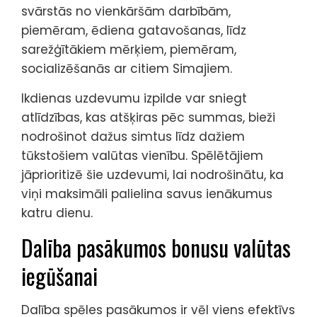
svārstās no vienkāršām darbībām,
piemēram, ēdiena gatavošanas, līdz
sarežģītākiem mērķiem, piemēram,
socializēšanās ar citiem Simajiem.
Ikdienas uzdevumu izpilde var sniegt
atlīdzības, kas atšķiras pēc summas, bieži
nodrošinot dažus simtus līdz dažiem
tūkstošiem valūtas vienību. Spēlētājiem
jāprioritizē šie uzdevumi, lai nodrošinātu, ka
viņi maksimāli palielina savus ienākumus
katru dienu.
Dalība pasākumos bonusu valūtas
iegūšanai
Dalība spēles pasākumos ir vēl viens efektīvs