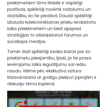
priekšmetiem Sims Mobile ir vispārīgi
pozitīvas, spēlētāji novērtē radošumu un
dažādību, ko tie piedāvā. Daudzi spēlētāji
izbauda kolekcionēšanas prieku ierobežota
laika priekšmetiem un bieži apspriež
stratēģijas to atbloķēšanai forumos un
sociālajos medijos.
Tomēr daži spēlētāji izsaka bažas par šo
priekšmetu pieejamību, īpaši, ja tie prasa
ievērojamu laika ieguldījumu vai reālu
naudu. Vēlme pēc ekskluzīva satura
līdzsvarošana ar godīgu piekļuvi joprojām ir
diskusiju tēma kopienā.