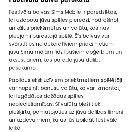
Festivāla balvas Sims Mobile ir paredzētas,
lai uzlabotu jūsu spēles pieredzi, nodrošinot
unikālus priekšmetus un valūtu, kas nav
pieejami parastajā spēlē. Šīs balvas var
svārstīties no dekoratīviem priekšmetiem
jūsu Simu mājām līdz īpašiem apģērbiem un
aksesuāriem, kas parāda jūsu dalību
pasākumā.
Papildus ekskluzīviem priekšmetiem spēlētāji
var nopelnīt bonusu valūtu, ko var izmantot,
lai iegādātos dažādas spēles
nepieciešamības. Šī valūta bieži tiek
piešķirta, pamatojoties uz jūsu dalības līmeni
un uzdevumiem, kurus jūs izpildāt festivāla
laikā.