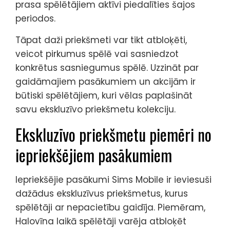
prasa spēlētājiem aktīvi piedalīties šajos
periodos.
Tāpat daži priekšmeti var tikt atbloķēti,
veicot pirkumus spēlē vai sasniedzot
konkrētus sasniegumus spēlē. Uzzināt par
gaidāmajiem pasākumiem un akcijām ir
būtiski spēlētājiem, kuri vēlas paplašināt
savu ekskluzīvo priekšmetu kolekciju.
Ekskluzīvo priekšmetu piemēri no
iepriekšējiem pasākumiem
Iepriekšējie pasākumi Sims Mobile ir ieviesuši
dažādus ekskluzīvus priekšmetus, kurus
spēlētāji ar nepacietību gaidīja. Piemēram,
Halovīna laikā spēlētāji varēja atbloķēt