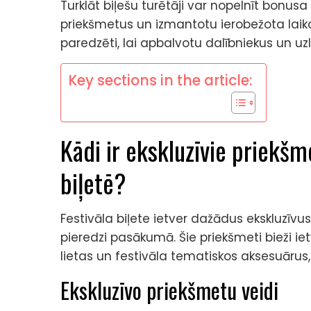
Turklāt biļešu turētāji var nopelnīt bonusa
priekšmetus un izmantotu ierobežota laika
paredzēti, lai apbalvotu dalībniekus un u
Key sections in the article:
Kādi ir ekskluzīvie priekšme
biļetē?
Festivāla biļete ietver dažādus ekskluzīvus
pieredzi pasākumā. Šie priekšmeti bieži i
lietas un festivāla tematiskos aksesuāru
Ekskluzīvo priekšmetu veidi