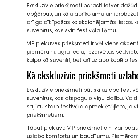
Ekskluzīvie priekšmeti parasti ietver daž
apģērbus, unikālu aprīkojumu un ierobežo
arī gaidīt īpašas kolekcionējamās lietas, k
suvenīrus, kas svin festivāla tēmu.
VIP piekļuves priekšmeti ir vēl viens akcent
piemēram, agru ieeju, rezervētas sēdvietas 
kalpo kā suvenīri, bet arī uzlabo kopējo fes
Kā ekskluzīvie priekšmeti uzlabo
Ekskluzīvie priekšmeti būtiski uzlabo festi
suvenīrus, kas atspoguļo viņu dalību. Vald
sajūtu starp festivāla apmeklētājiem, jo v
priekšmetiem.
Tāpat piekļuve VIP priekšmetiem var paaug
uzlabo komfortu un baudījumu. Piemēram,