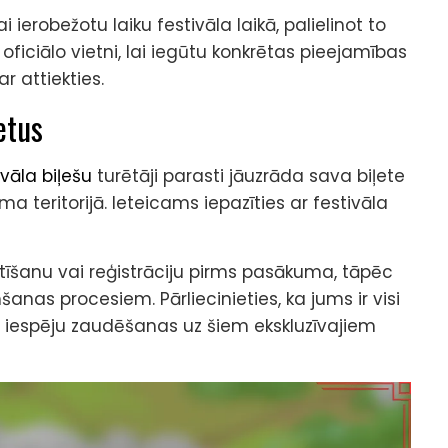
 ierobežotu laiku festivāla laikā, palielinot to
a oficiālo vietni, lai iegūtu konkrētas pieejamības
r attiekties.
etus
ivāla biļešu
turētāji parasti jāuzrāda sava biļete
a teritorijā. Ieteicams iepazīties ar festivāla
ūtīšanu vai reģistrāciju pirms pasākuma, tāpēc
anas procesiem. Pārliecinieties, ka jums ir visi
o iespēju zaudēšanas uz šiem ekskluzīvajiem