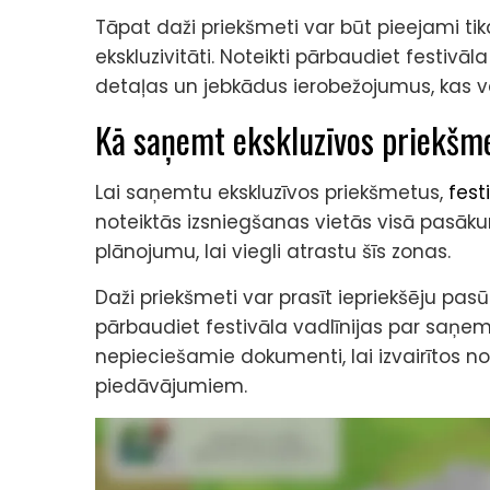
Tāpat daži priekšmeti var būt pieejami tikai
ekskluzivitāti. Noteikti pārbaudiet festivāl
detaļas un jebkādus ierobežojumus, kas va
Kā saņemt ekskluzīvos priekšm
Lai saņemtu ekskluzīvos priekšmetus,
fest
noteiktās izsniegšanas vietās visā pasākum
plānojumu, lai viegli atrastu šīs zonas.
Daži priekšmeti var prasīt iepriekšēju pas
pārbaudiet festivāla vadlīnijas par saņemš
nepieciešamie dokumenti, lai izvairītos n
piedāvājumiem.