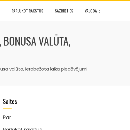
PĀRLŪKOT RAKSTUS
SAZINIETIES
VALODA
, BONUSA VALŪTA,
onusa valūta, ierobežota laika piedāvājumi
Saites
Par
Pārlūkot rakstus