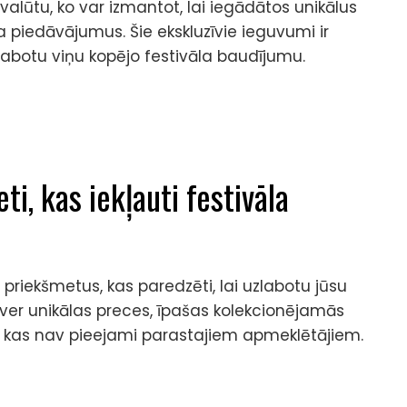
 valūtu, ko var izmantot, lai iegādātos unikālus
 piedāvājumus. Šie ekskluzīvie ieguvumi ir
zlabotu viņu kopējo festivāla baudījumu.
ti, kas iekļauti festivāla
 priekšmetus, kas paredzēti, lai uzlabotu jūsu
etver unikālas preces, īpašas kolekcionējamās
s, kas nav pieejami parastajiem apmeklētājiem.