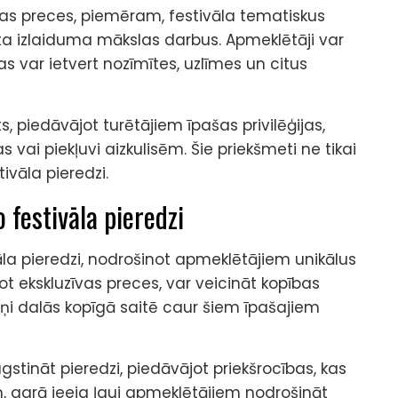
ādas preces, piemēram, festivāla tematiskus
ta izlaiduma mākslas darbus. Apmeklētāji var
as var ietvert nozīmītes, uzlīmes un citus
s, piedāvājot turētājiem īpašas privilēģijas,
vai piekļuvi aizkulisēm. Šie priekšmeti ne tikai
tivāla pieredzi.
 festivāla pieredzi
vāla pieredzi, nodrošinot apmeklētājiem unikālus
ot ekskluzīvas preces, var veicināt kopības
iņi dalās kopīgā saitē caur šiem īpašajiem
stināt pieredzi, piedāvājot priekšrocības, kas
 agrā ieeja ļauj apmeklētājiem nodrošināt