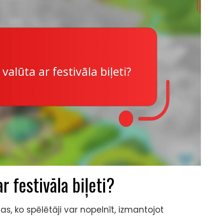
r festivāla biļeti?
tas, ko spēlētāji var nopelnīt, izmantojot