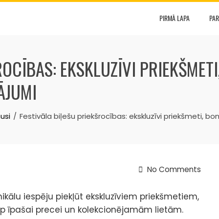
PIRMĀ LAPA
PAR
ROCĪBAS: EKSKLUZĪVI PRIEKŠMETI
ĀJUMI
usi
Festivāla biļešu priekšrocības: ekskluzīvi priekšmeti, b
No Comments
ikālu iespēju piekļūt ekskluzīviem priekšmetiem,
rp īpašai precei un kolekcionējamām lietām.