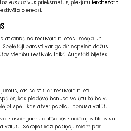
dātos ekskluzīvus priekšmetus, piekļūtu
ierobežota
stivāla pieredzi.
ms
atkarībā no festivāla biļetes līmeņa un
Spēlētāji parasti var gaidīt nopelnīt dažus
as vienību festivāla laikā. Augstāki biļetes
mus, kas saistīti ar festivāla biļeti.
spēlēs, kas piedāvā bonusa valūtu kā balvu.
ēlējot spēli, kas atver papildu bonusa valūtu.
vai sasniegumu dalīšanās sociālajos tīklos var
a valūtu. Sekojiet līdzi paziņojumiem par