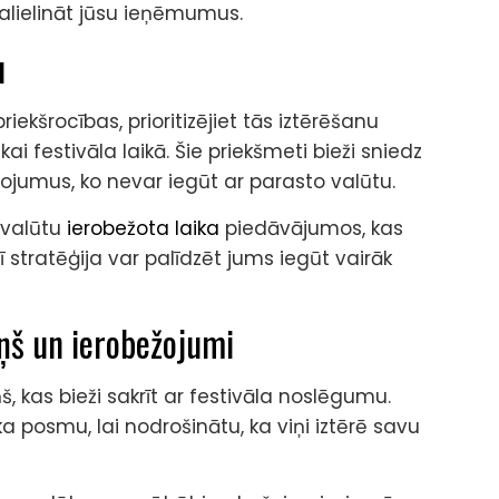
palielināt jūsu ieņēmumus.
u
ekšrocības, prioritizējiet tās iztērēšanu
ai festivāla laikā. Šie priekšmeti bieži sniedz
bojumus, ko nevar iegūt ar parasto valūtu.
 valūtu
ierobežota laika
piedāvājumos, kas
 stratēģija var palīdzēt jums iegūt vairāk
ņš un ierobežojumi
, kas bieži sakrīt ar festivāla noslēgumu.
 posmu, lai nodrošinātu, ka viņi iztērē savu