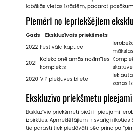
labākās vietas izrādēm, padarot pasāku
Piemēri no iepriekšējiem ekskl
Gads
Ekskluzīvais priekšmets
Ierobež
2022
Festivāla kapuce
mākslas
Kolekcionējamās nozīmītes
Komplek
2021
komplekts
skatuve
Iekļaut
2020
VIP piekļuves biļete
zonas i
Ekskluzīvo priekšmetu pieejamī
Ekskluzīvie priekšmeti bieži ir pieejami ie
izpirkties. Apmeklētājiem ir svarīgi rīkoties
tie parasti tiek piedāvāti pēc principa “pir