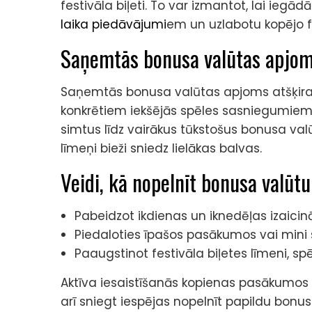
festivāla biļeti. To var izmantot, lai iegā
laika piedāvājumi
em un uzlabotu kopējo fe
Saņemtās bonusa valūtas apjo
Saņemtās bonusa valūtas apjoms atšķiras 
konkrētiem iekšējās spēles sasniegumiem. 
simtus līdz vairākus tūkstošus bonusa valūt
līmeņi bieži sniedz lielākas balvas.
Veidi, kā nopelnīt bonusa valūtu
Pabeidzot ikdienas un iknedēļas izaicināju
Piedaloties īpašos pasākumos vai mini 
Paaugstinot festivāla biļetes līmeni, sp
Aktīva iesaistīšanās kopienas pasākumos 
arī sniegt iespējas nopelnīt papildu bonus