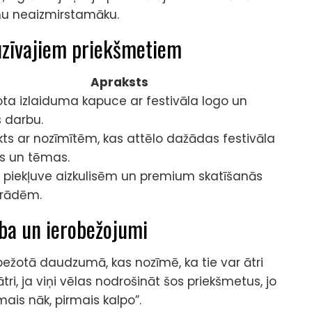
mu neaizmirstamāku.
uzīvajiem priekšmetiem
Apraksts
ota izlaiduma kapuce ar festivāla logo un
 darbu.
ts ar nozīmītēm, kas attēlo dažādas festivāla
s un tēmas.
a piekļuve aizkulisēm un premium skatīšanās
zrādēm.
ba un ierobežojumi
robežotā daudzumā, kas nozīmē, ka tie var ātri
 ātri, ja viņi vēlas nodrošināt šos priekšmetus, jo
mais nāk, pirmais kalpo”.