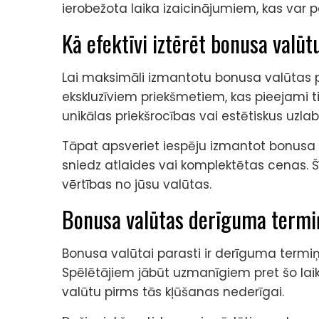
ierobežota laika izaicinājumiem, kas var 
Kā efektīvi iztērēt bonusa valūt
Lai maksimāli izmantotu bonusa valūtas pri
ekskluzīviem priekšmetiem, kas pieejami tik
unikālas priekšrocības vai estētiskus uzla
Tāpat apsveriet iespēju izmantot bonusa
sniedz atlaides vai komplektētas cenas. Šī
vērtības no jūsu valūtas.
Bonusa valūtas derīguma termi
Bonusa valūtai parasti ir derīguma termiņš
Spēlētājiem jābūt uzmanīgiem pret šo laika
valūtu pirms tās kļūšanas nederīgai.