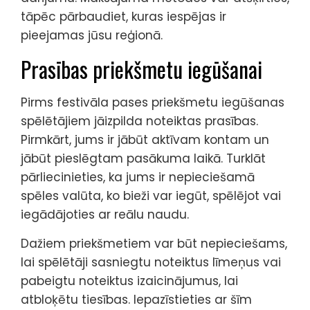
tāpēc pārbaudiet, kuras iespējas ir
pieejamas jūsu reģionā.
Prasības priekšmetu iegūšanai
Pirms festivāla pases priekšmetu iegūšanas
spēlētājiem jāizpilda noteiktas prasības.
Pirmkārt, jums ir jābūt aktīvam kontam un
jābūt pieslēgtam pasākuma laikā. Turklāt
pārliecinieties, ka jums ir nepieciešamā
spēles valūta, ko bieži var iegūt, spēlējot vai
iegādājoties ar reālu naudu.
Dažiem priekšmetiem var būt nepieciešams,
lai spēlētāji sasniegtu noteiktus līmeņus vai
pabeigtu noteiktus izaicinājumus, lai
atbloķētu tiesības. Iepazīstieties ar šīm