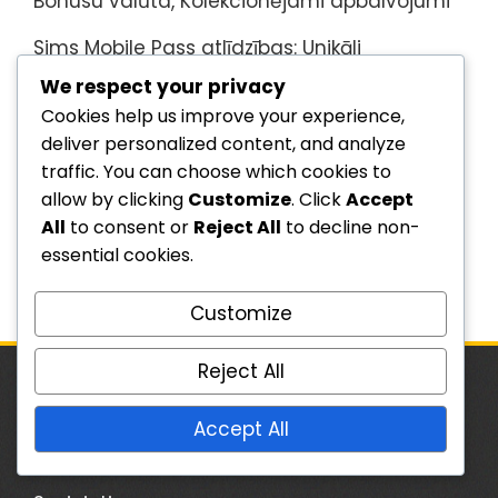
Bonusu valūta, Kolekcionējami apbalvojumi
Sims Mobile Pass atlīdzības: Unikāli
kolekcionējami priekšmeti, Bonusa
We respect your privacy
priekšmeti, Piekļuve pasākumiem
Cookies help us improve your experience,
deliver personalized content, and analyze
traffic. You can choose which cookies to
Arhīvs
allow by clicking
Customize
. Click
Accept
All
to consent or
Reject All
to decline non-
March 2026
essential cookies.
February 2026
Customize
Reject All
JURIDISKĀ INFORMĀCIJA
Accept All
Lietotāja līgums