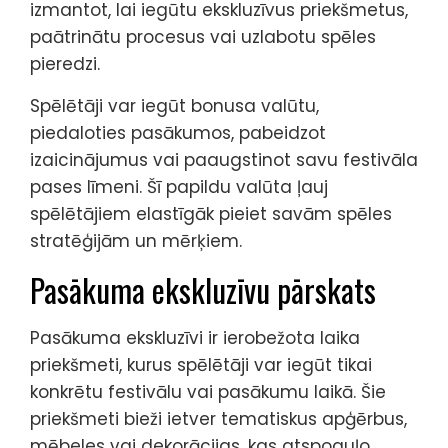
izmantot, lai iegūtu ekskluzīvus priekšmetus,
paātrinātu procesus vai uzlabotu spēles
pieredzi.
Spēlētāji var iegūt bonusa valūtu,
piedaloties pasākumos, pabeidzot
izaicinājumus vai paaugstinot savu festivāla
pases līmeni. Šī papildu valūta ļauj
spēlētājiem elastīgāk pieiet savām spēles
stratēģijām un mērķiem.
Pasākuma ekskluzīvu pārskats
Pasākuma ekskluzīvi ir ierobežota laika
priekšmeti, kurus spēlētāji var iegūt tikai
konkrētu festivālu vai pasākumu laikā. Šie
priekšmeti bieži ietver tematiskus apģērbus,
mēbeles vai dekorācijas, kas atspoguļo