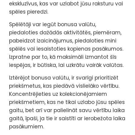
ekskluzīvus, kas var uzlabot jūsu raksturu vai
spēles pieredzi.
Spēlētāji var iegūt bonusa valūtu,
piedaloties dažādās aktivitātēs, piemēram,
pabeidzot izaicinājumus, piedaloties mini
spēlēs vai iesaistoties kopienas pasākumos.
Izpratne par to, kā maksimāli izmantot šīs
iespējas, ir būtiska, lai uzkrātu vairāk valūtas.
Iztērējot bonusa valūtu, ir svarīgi prioritizēt
priekšmetus, kas piedāvā vislielāko vērtību.
Koncentrējieties uz kolekcionējamiem
priekšmetiem, kas ne tikai uzlabo jūsu spēles
gaitu, bet arī var palielināt savu vērtību laika
gaitā, īpaši, ja tie ir saistīti ar ierobežota laika
pasākumiem.