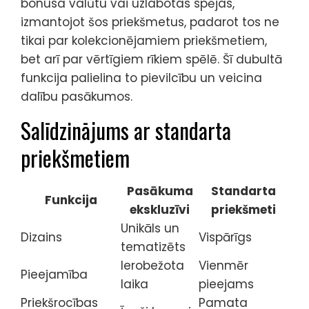
bonusa valūtu vai uzlabotas spējas,
izmantojot šos priekšmetus, padarot tos ne
tikai par kolekcionējamiem priekšmetiem,
bet arī par vērtīgiem rīkiem spēlē. Šī dubultā
funkcija palielina to pievilcību un veicina
dalību pasākumos.
Salīdzinājums ar standarta
priekšmetiem
Pasākuma
Standarta
Funkcija
ekskluzīvi
priekšmeti
Unikāls un
Dizains
Vispārīgs
tematizēts
Ierobežota
Vienmēr
Pieejamība
laika
pieejams
Priekšrocības
Pamata