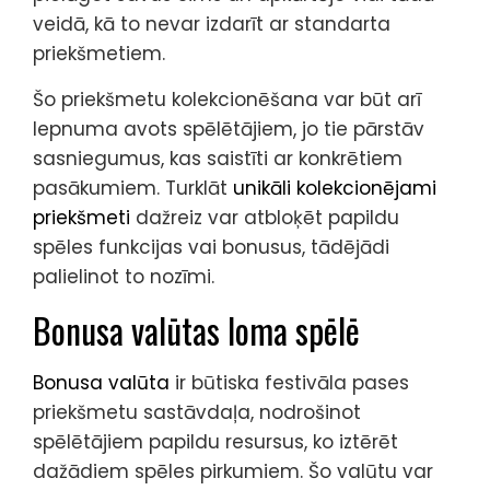
veidā, kā to nevar izdarīt ar standarta
priekšmetiem.
Šo priekšmetu kolekcionēšana var būt arī
lepnuma avots spēlētājiem, jo tie pārstāv
sasniegumus, kas saistīti ar konkrētiem
pasākumiem. Turklāt
unikāli kolekcionējami
priekšmeti
dažreiz var atbloķēt papildu
spēles funkcijas vai bonusus, tādējādi
palielinot to nozīmi.
Bonusa valūtas loma spēlē
Bonusa valūta
ir būtiska festivāla pases
priekšmetu sastāvdaļa, nodrošinot
spēlētājiem papildu resursus, ko iztērēt
dažādiem spēles pirkumiem. Šo valūtu var