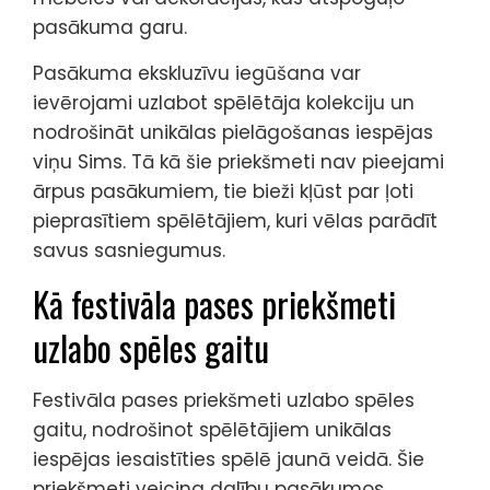
pasākuma garu.
Pasākuma ekskluzīvu iegūšana var
ievērojami uzlabot spēlētāja kolekciju un
nodrošināt unikālas pielāgošanas iespējas
viņu Sims. Tā kā šie priekšmeti nav pieejami
ārpus pasākumiem, tie bieži kļūst par ļoti
pieprasītiem spēlētājiem, kuri vēlas parādīt
savus sasniegumus.
Kā festivāla pases priekšmeti
uzlabo spēles gaitu
Festivāla pases priekšmeti uzlabo spēles
gaitu, nodrošinot spēlētājiem unikālas
iespējas iesaistīties spēlē jaunā veidā. Šie
priekšmeti veicina dalību pasākumos,