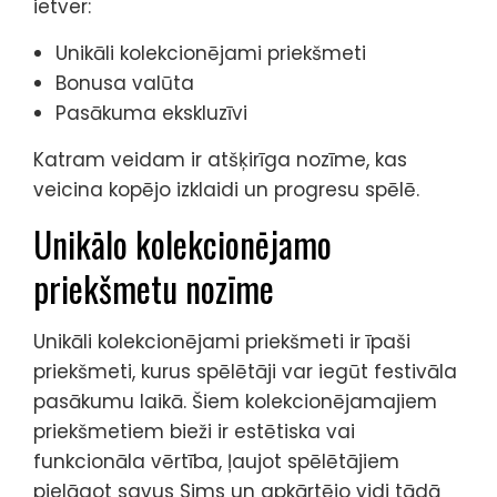
ietver:
Unikāli kolekcionējami priekšmeti
Bonusa valūta
Pasākuma ekskluzīvi
Katram veidam ir atšķirīga nozīme, kas
veicina kopējo izklaidi un progresu spēlē.
Unikālo kolekcionējamo
priekšmetu nozīme
Unikāli kolekcionējami priekšmeti ir īpaši
priekšmeti, kurus spēlētāji var iegūt festivāla
pasākumu laikā. Šiem kolekcionējamajiem
priekšmetiem bieži ir estētiska vai
funkcionāla vērtība, ļaujot spēlētājiem
pielāgot savus Sims un apkārtējo vidi tādā