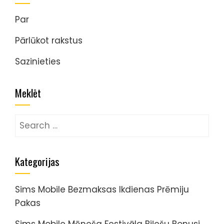
Par
Pārlūkot rakstus
Sazinieties
Meklēt
Search
for:
Kategorijas
Sims Mobile Bezmaksas Ikdienas Prēmiju
Pakas
Sims Mobile Mēneša Festivāla Biļešu Bonusi