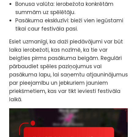
Bonusa valūta: ierobežota konkrētām
summām uz spēlētāju.
Pasākuma ekskluzīvi: bieži vien iegūstami
tikai caur festivāla pasi.
Esiet uzmanīgi, ka daži piedāvājumi var būt
laika ierobežoti, kas nozīmē, ka tie var
beigties pirms pasākuma beigām. Regulāri
pārbaudiet spēles paziņojumus vai
pasākuma lapu, lai saņemtu atjauninājumus
par pieejamību un jebkuriem jauniem
priekšmetiem, kas var tikt ieviesti festivāla
laikā.