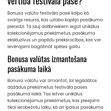
vērtība festivāla pasē?
Bonusa valūta festivāla pasē kalpo kā
svarīgs resurss, kas uzlabo kopējo pasākuma
pieredzi. Tā ļauj dalībniekiem iegūt unikālus
kolekcionējamus priekšmetus, pasākuma
ekskluzīvus un papildu priekšrocības, kas var
ievērojami bagātināt spēles gaitu.
Bonusa valūtas izmantošana
pasākuma laikā
Bonusa valūtu var izmantot, lai iegādātos
dažādus priekšmetus festivāla pases
pasākuma laikā. Tas ietver unikālus
kolekcionējamus priekšmetus, kas pieejami
tikai ierobežotu laiku, kā arī īpašus pasākuma