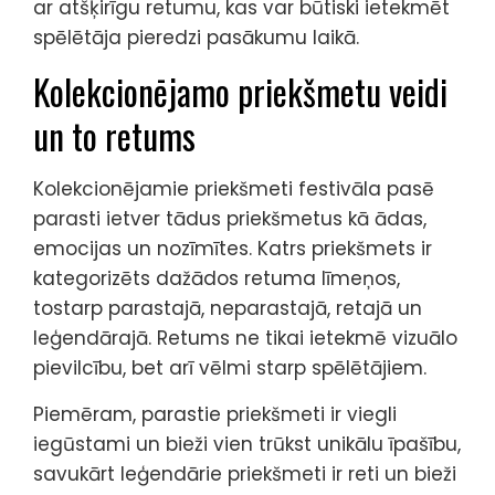
ar atšķirīgu retumu, kas var būtiski ietekmēt
spēlētāja pieredzi pasākumu laikā.
Kolekcionējamo priekšmetu veidi
un to retums
Kolekcionējamie priekšmeti festivāla pasē
parasti ietver tādus priekšmetus kā ādas,
emocijas un nozīmītes. Katrs priekšmets ir
kategorizēts dažādos retuma līmeņos,
tostarp parastajā, neparastajā, retajā un
leģendārajā. Retums ne tikai ietekmē vizuālo
pievilcību, bet arī vēlmi starp spēlētājiem.
Piemēram, parastie priekšmeti ir viegli
iegūstami un bieži vien trūkst unikālu īpašību,
savukārt leģendārie priekšmeti ir reti un bieži