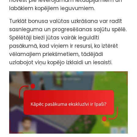
novest pie ievērojamām ietaupījumiem un
labākiem kopējiem ieguvumiem.
Turklāt bonusa valūtas uzkrāšana var radīt
sasnieguma un progresēšanas sajūtu spēlē.
Spēlētāji bieži jūtas vairāk ieguldīti
pasākumā, kad viņiem ir resursi, ko iztērēt
vēlamajiem priekšmetiem, tādējādi
uzlabojot viņu kopējo izklaidi un iesaisti.