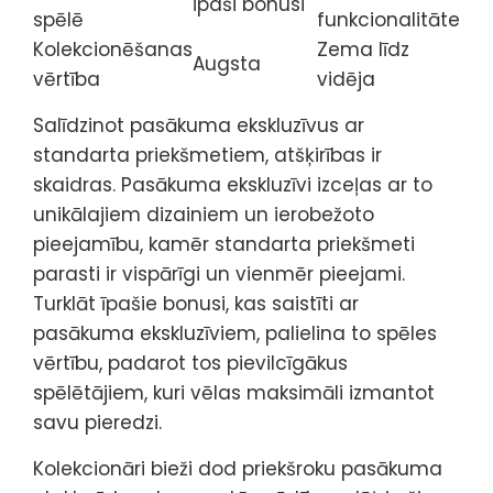
Īpaši bonusi
spēlē
funkcionalitāte
Kolekcionēšanas
Zema līdz
Augsta
vērtība
vidēja
Salīdzinot pasākuma ekskluzīvus ar
standarta priekšmetiem, atšķirības ir
skaidras. Pasākuma ekskluzīvi izceļas ar to
unikālajiem dizainiem un ierobežoto
pieejamību, kamēr standarta priekšmeti
parasti ir vispārīgi un vienmēr pieejami.
Turklāt īpašie bonusi, kas saistīti ar
pasākuma ekskluzīviem, palielina to spēles
vērtību, padarot tos pievilcīgākus
spēlētājiem, kuri vēlas maksimāli izmantot
savu pieredzi.
Kolekcionāri bieži dod priekšroku pasākuma