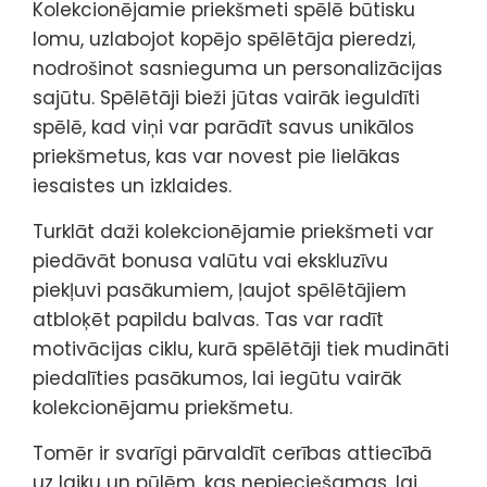
Kolekcionējamie priekšmeti spēlē būtisku
lomu, uzlabojot kopējo spēlētāja pieredzi,
nodrošinot sasnieguma un personalizācijas
sajūtu. Spēlētāji bieži jūtas vairāk ieguldīti
spēlē, kad viņi var parādīt savus unikālos
priekšmetus, kas var novest pie lielākas
iesaistes un izklaides.
Turklāt daži kolekcionējamie priekšmeti var
piedāvāt bonusa valūtu vai ekskluzīvu
piekļuvi pasākumiem, ļaujot spēlētājiem
atbloķēt papildu balvas. Tas var radīt
motivācijas ciklu, kurā spēlētāji tiek mudināti
piedalīties pasākumos, lai iegūtu vairāk
kolekcionējamu priekšmetu.
Tomēr ir svarīgi pārvaldīt cerības attiecībā
uz laiku un pūlēm, kas nepieciešamas, lai