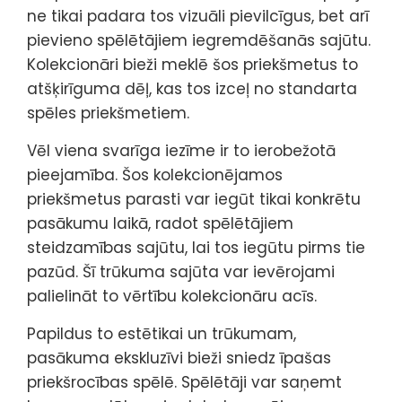
ne tikai padara tos vizuāli pievilcīgus, bet arī
pievieno spēlētājiem iegremdēšanās sajūtu.
Kolekcionāri bieži meklē šos priekšmetus to
atšķirīguma dēļ, kas tos izceļ no standarta
spēles priekšmetiem.
Vēl viena svarīga iezīme ir to ierobežotā
pieejamība. Šos kolekcionējamos
priekšmetus parasti var iegūt tikai konkrētu
pasākumu laikā, radot spēlētājiem
steidzamības sajūtu, lai tos iegūtu pirms tie
pazūd. Šī trūkuma sajūta var ievērojami
palielināt to vērtību kolekcionāru acīs.
Papildus to estētikai un trūkumam,
pasākuma ekskluzīvi bieži sniedz īpašas
priekšrocības spēlē. Spēlētāji var saņemt