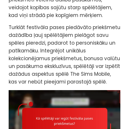
veidojot kopības sajūtu starp spēlētājiem,
kad viņi strādā pie kopīgiem mērķiem.
Turklāt festivāla pases piedāvāto priekšmetu
dažādība ļauj spēlētājiem pielāgot savu
spēles pieredzi, padarot to personiskāku un
patīkamāku. Integrējot unikālus
kolekcionējamus priekšmetus, bonusa valūtu
un pasākuma ekskluzīvus, spēlētāji var izpētīt
dažādus aspektus spēlē The Sims Mobile,
kas var nebūt pieejami parastajā spēlē.