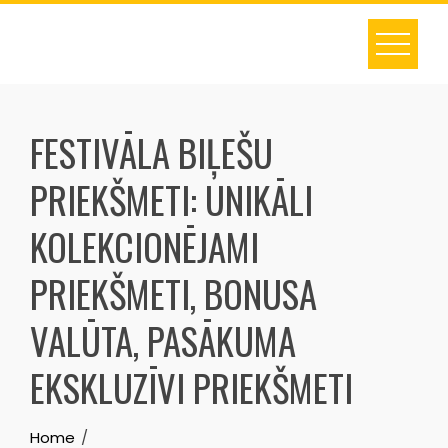
Skip
to
content
FESTIVĀLA BIĻEŠU
PRIEKŠMETI: UNIKĀLI
KOLEKCIONĒJAMI
PRIEKŠMETI, BONUSA
VALŪTA, PASĀKUMA
EKSKLUZĪVI PRIEKŠMETI
Home