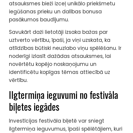
atsauksmes bieži izceļ unikālo priekšmetu
iegūšanas prieku un dalības bonusa
pasākumos baudījumu.
Savukārt daži lietotāji izsaka bažas par
uztverto vērtību, īpaši, ja viņi uzskata, ka
atlīdzības būtiski neuzlabo viņu spēlēšanu. Ir
noderīgi izlasīt dažādas atsauksmes, lai
novērtētu kopējo noskaņojumu un
identificētu kopīgas tēmas attiecībā uz
vērtību.
Ilgtermiņa ieguvumi no festivāla
biļetes iegādes
Investīcijas festivāla biļetē var sniegt
ilgtermiņa ieguvumus, īpaši spēlētājiem, kuri