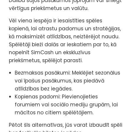
Dalība šajos pasākumos joprojām var sniegt
vērtīgus priekšmetus un valūtu.
Vēl viena iespēja ir iesaistīties spēles
kopienā, lai atrastu padomus un stratēģijas,
kā maksimizēt atlīdzības, neiztērējot naudu.
Spēlētāji bieži dalās ar ieskatiem par to, kā
nopelnīt SimCash un ekskluzīvus
priekšmetus, spēlējot parasti.
Bezmaksas pasākumi: Meklējiet sezonālus
vai īpašus pasākumus, kas piedāvā
atlīdzības bez iegādes.
Kopienas padomi: Pievienojieties
forumiem vai sociālo mediju grupām, lai
mācītos no citiem spēlētājiem.
Pētot šīs alternatīvas, jūs varat izbaudīt spēli