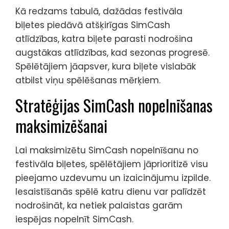
Kā redzams tabulā, dažādas festivāla
biļetes piedāvā atšķirīgas SimCash
atlīdzības, katra biļete parasti nodrošina
augstākas atlīdzības, kad sezonas progresē.
Spēlētājiem jāapsver, kura biļete vislabāk
atbilst viņu spēlēšanas mērķiem.
Stratēģijas SimCash nopelnīšanas
maksimizēšanai
Lai maksimizētu SimCash nopelnīšanu no
festivāla biļetes, spēlētājiem jāprioritizē visu
pieejamo uzdevumu un izaicinājumu izpilde.
Iesaistīšanās spēlē katru dienu var palīdzēt
nodrošināt, ka netiek palaistas garām
iespējas nopelnīt SimCash.