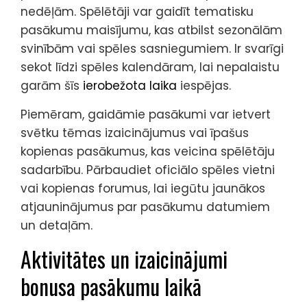
nedēļām. Spēlētāji var gaidīt tematisku
pasākumu maisījumu, kas atbilst sezonālām
svinībām vai spēles sasniegumiem. Ir svarīgi
sekot līdzi spēles kalendāram, lai nepalaistu
garām šīs
ierobežota laika
iespējas.
Piemēram, gaidāmie pasākumi var ietvert
svētku tēmas izaicinājumus vai īpašus
kopienas pasākumus, kas veicina spēlētāju
sadarbību. Pārbaudiet oficiālo spēles vietni
vai kopienas forumus, lai iegūtu jaunākos
atjauninājumus par pasākumu datumiem
un detaļām.
Aktivitātes un izaicinājumi
bonusa pasākumu laikā