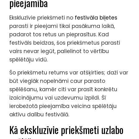
pieejamība
Ekskluzīvie priekšmeti no
festivāla biļetes
parasti ir pieejami tikai pasākuma laikā,
padarot tos retus un pieprasītus. Kad
festivāls beidzas, šos priekšmetus parasti
vairs nevar iegūt, palielinot to vērtību
spēlētāju vidū.
Šo priekšmetu retums var atšķirties; daži var
būt vieglāk nopelnāmi caur parasto
spēlēšanu, kamēr citi var prasīt konkrētu
izaicinājumu vai uzdevumu izpildi. Šī
ierobežotā pieejamība veicina spēlētāju
aktīvu dalību festivālā.
Kā ekskluzīvie priekšmeti uzlabo