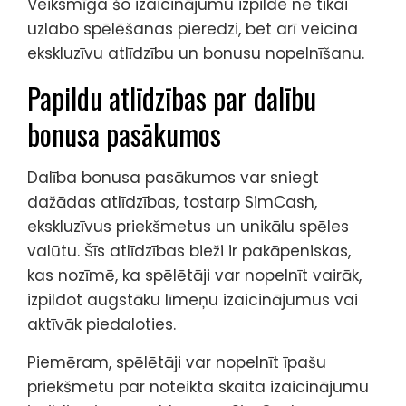
Veiksmīga šo izaicinājumu izpilde ne tikai
uzlabo spēlēšanas pieredzi, bet arī veicina
ekskluzīvu atlīdzību un bonusu nopelnīšanu.
Papildu atlīdzības par dalību
bonusa pasākumos
Dalība bonusa pasākumos var sniegt
dažādas atlīdzības, tostarp SimCash,
ekskluzīvus priekšmetus un unikālu spēles
valūtu. Šīs atlīdzības bieži ir pakāpeniskas,
kas nozīmē, ka spēlētāji var nopelnīt vairāk,
izpildot augstāku līmeņu izaicinājumus vai
aktīvāk piedaloties.
Piemēram, spēlētāji var nopelnīt īpašu
priekšmetu par noteikta skaita izaicinājumu