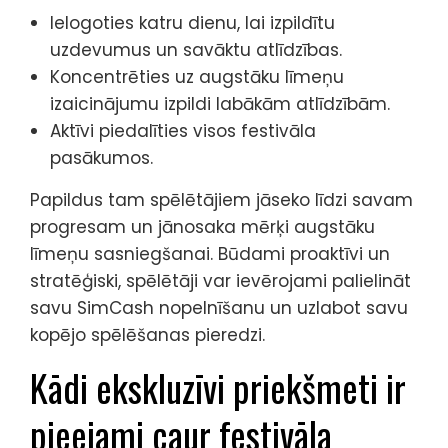
Ielogoties katru dienu, lai izpildītu
uzdevumus un savāktu atlīdzības.
Koncentrēties uz augstāku līmeņu
izaicinājumu izpildi labākām atlīdzībām.
Aktīvi piedalīties visos festivāla
pasākumos.
Papildus tam spēlētājiem jāseko līdzi savam
progresam un jānosaka mērķi augstāku
līmeņu sasniegšanai. Būdami proaktīvi un
stratēģiski, spēlētāji var ievērojami palielināt
savu SimCash nopelnīšanu un uzlabot savu
kopējo spēlēšanas pieredzi.
Kādi ekskluzīvi priekšmeti ir
pieejami caur festivāla