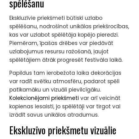
spēlēšanu
Ekskluzīvie priekšmeti būtiski uzlabo
spēlēšanu, nodrošinot unikālas priekšrocības,
kas var uzlabot spēlētāja kopējo pieredzi.
Piemēram, īpašas drēbes var piedāvāt
uzlabojumus resursu ražošanā, ļaujot
spēlētājiem ātrāk progresēt festivāla laikā.
Papildus tam ierobežota laika dekorācijas
var radīt svētku atmosfēru, padarot spēli
patīkamāku un vizuāli pievilcīgāku.
Kolekcionējami priekšmeti
var arī veicināt
kopienas iesaisti, jo spēlētāji var tirgot vai
izrādīt savus unikālos atradumus.
Ekskluzīvo priekšmetu vizuālie