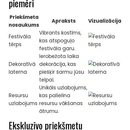
piemēri
Priekšmeta
Apraksts
Vizualizācija
nosaukums
Vibrants kostīms,
Festivāla
kas atspoguļo
tērps
festivāla garu.
Ierobežota laika
Dekoratīvā
dekorācija, kas
laterna
piešķir šarmu jūsu
telpai.
Unikāls uzlabojums,
Resursu
kas palielina
uzlabojums
resursu vākšanas
ātrumu.
Ekskluzīvo priekšmetu