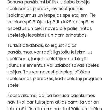
Bonusa pasākumi būtiski uzlabo kopējo
spēlēšanas pieredzi, ieviešot jaunus
izaicinājumus un iespējas spēlētājiem. Tie
veicina spēlētājus izpētīt dažādas spēles
aspektus un bieži noved pie palielinātas
spēlētāju iesaistes un apmierinātības.
Turklāt atlīdzības, ko iegūst šajos
pasākumos, var radīt ilgstošu ietekmi uz
spēlēšanu, ļaujot spēlētājiem atbloķēt
jaunus elementus vai uzlabot savas spēles
spējas. Tas var novest pie piepildītākas
spēlēšanas pieredzes, kad spēlētāji progresē
spēlē.
Kopsavilkumā, dalība bonusa pasākumos
nav tikai par tūlītējām atlīdzībām; tā var arī
ietekmēt jūsu ilgtermiņa stratēģiju un spēles