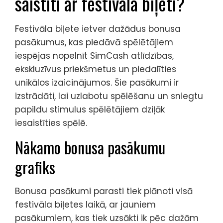
saistīti ar festivāla biļeti?
Festivāla biļete ietver dažādus bonusa
pasākumus, kas piedāvā spēlētājiem
iespējas nopelnīt SimCash atlīdzības,
ekskluzīvus priekšmetus un piedalīties
unikālos izaicinājumos. Šie pasākumi ir
izstrādāti, lai uzlabotu spēlēšanu un sniegtu
papildu stimulus spēlētājiem dziļāk
iesaistīties spēlē.
Nākamo bonusa pasākumu
grafiks
Bonusa pasākumi parasti tiek plānoti visā
festivāla biļetes laikā, ar jauniem
pasākumiem, kas tiek uzsākti ik pēc dažām