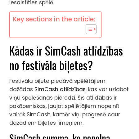
iesaistīties spēlē.
Key sections in the article:
Kādas ir SimCash atlīdzības
no festivāla biļetes?
Festivāla biļete piedāvā spēlētājiem
dažādas
SimCash atlīdzības
, kas var uzlabot
viņu spēlēšanas pieredzi. Šīs atlīdzības ir
pakāpeniskas, ļaujot spēlētājiem nopelnīt
vairāk SimCash, kamēr viņi progresē caur
dažādiem biļetes līmeņiem.
SimCash summa, ko nopelna